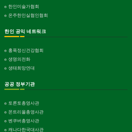
한인미술가협회
온주한인실협인협회
한인 공익 네트워크
홍푹정신건강협회
생명의전화
생태희망연대
공공 정부기관
토론토총영사관
몬트리올총영사관
벤쿠버총영사관
캐나다한국대사관