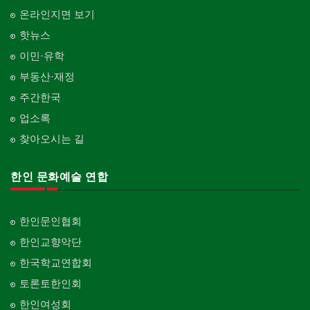
온라인지면 보기
핫뉴스
이민·유학
부동산·재정
주간한국
업소록
찾아오시는 길
한인 문화예술 연합
한인문인협회
한인교향악단
한국학교연합회
토론토한인회
한인여성회