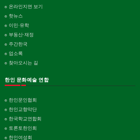
온라인지면 보기
핫뉴스
이민·유학
부동산·재정
주간한국
업소록
찾아오시는 길
한인 문화예술 연합
한인문인협회
한인교향악단
한국학교연합회
토론토한인회
한인여성회