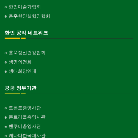
한인미술가협회
온주한인실협인협회
한인 공익 네트워크
홍푹정신건강협회
생명의전화
생태희망연대
공공 정부기관
토론토총영사관
몬트리올총영사관
벤쿠버총영사관
캐나다한국대사관