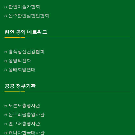
한인미술가협회
온주한인실협인협회
한인 공익 네트워크
홍푹정신건강협회
생명의전화
생태희망연대
공공 정부기관
토론토총영사관
몬트리올총영사관
벤쿠버총영사관
캐나다한국대사관