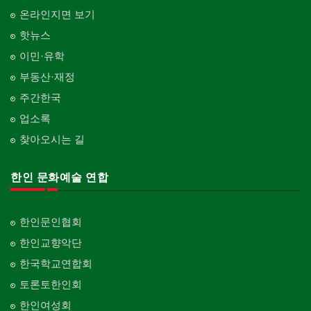
온라인지면 보기
핫뉴스
이민·유학
부동산·재정
주간한국
업소록
찾아오시는 길
한인 문화예술 연합
한인문인협회
한인교향악단
한국학교연합회
토론토한인회
한인여성회