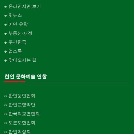
온라인지면 보기
핫뉴스
이민·유학
부동산·재정
주간한국
업소록
찾아오시는 길
한인 문화예술 연합
한인문인협회
한인교향악단
한국학교연합회
토론토한인회
한인여성회