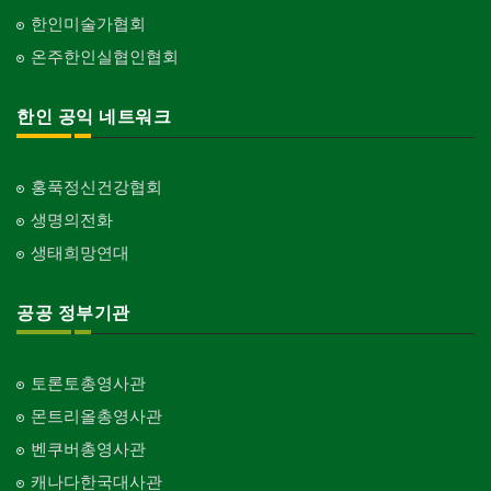
한인미술가협회
온주한인실협인협회
한인 공익 네트워크
홍푹정신건강협회
생명의전화
생태희망연대
공공 정부기관
토론토총영사관
몬트리올총영사관
벤쿠버총영사관
캐나다한국대사관