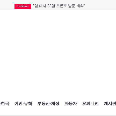
"임 대사 22일 토론토 방문 계획"
HotNews
캐나다 관광업, 올여름 기록적 호황
HotNews
온타리오 3곳 보궐선거 확정
HotNews
캐나다·미국 교역 20억 불 감소
HotNews
온타리오 공공기관 8곳 감사
HotNews
국내 신차 판매 2개월 연속 증가
Car
토론토 임대주택 5,600가구 공급
HotNews
"음향 시스템 필요한가요?"
HotNews
자매 작가, 장애인 재활캠프서 특별한 재능기부
HotNews
간한국
이민·유학
부동산·재정
자동차
오피니언
게시