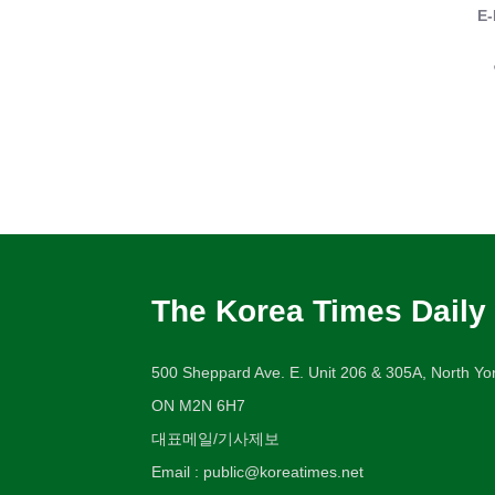
E-
The Korea Times Daily
500 Sheppard Ave. E. Unit 206 & 305A, North Yor
ON M2N 6H7
대표메일/기사제보
Email : public@koreatimes.net