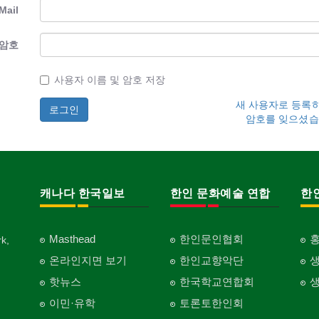
Mail
암호
사용자 이름 및 암호 저장
새 사용자로 등록
암호를 잊으셨습
캐나다 한국일보
한인 문화예술 연합
한
Masthead
한인문인협회
k,
온라인지면 보기
한인교향악단
핫뉴스
한국학교연합회
이민·유학
토론토한인회