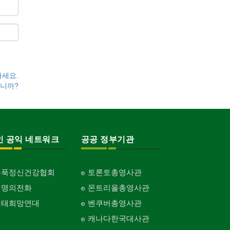
하세요.
니까?
인 공익 네트워크
공공 정부기관
홍푹정신건강협회
토론토총영사관
생명의전화
몬트리올총영사관
생태희망연대
벤쿠버총영사관
캐나다한국대사관