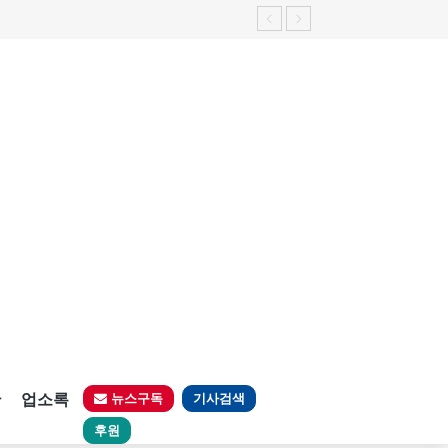
판
업소록
뉴스구독
기사검색
후원