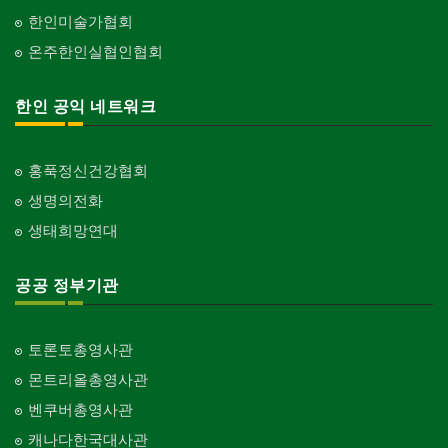
한인미술가협회
온주한인실협인협회
한인 공익 네트워크
홍푹정신건강협회
생명의전화
생태희망연대
공공 정부기관
토론토총영사관
몬트리올총영사관
벤쿠버총영사관
캐나다한국대사관