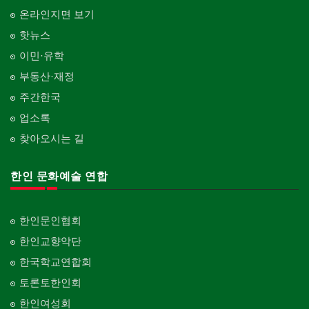
온라인지면 보기
핫뉴스
이민·유학
부동산·재정
주간한국
업소록
찾아오시는 길
한인 문화예술 연합
한인문인협회
한인교향악단
한국학교연합회
토론토한인회
한인여성회