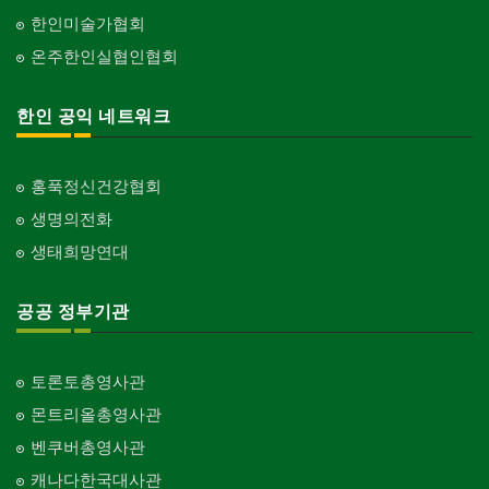
한인미술가협회
온주한인실협인협회
한인 공익 네트워크
홍푹정신건강협회
생명의전화
생태희망연대
공공 정부기관
토론토총영사관
몬트리올총영사관
벤쿠버총영사관
캐나다한국대사관