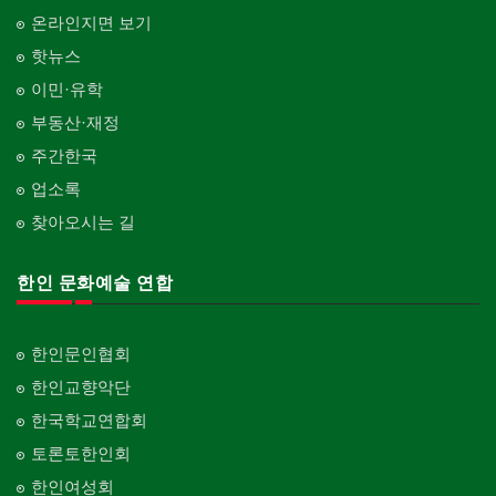
온라인지면 보기
핫뉴스
이민·유학
부동산·재정
주간한국
업소록
찾아오시는 길
한인 문화예술 연합
한인문인협회
한인교향악단
한국학교연합회
토론토한인회
한인여성회