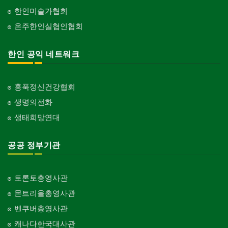
한인미술가협회
온주한인실협인협회
한인 공익 네트워크
홍푹정신건강협회
생명의전화
생태희망연대
공공 정부기관
토론토총영사관
몬트리올총영사관
벤쿠버총영사관
캐나다한국대사관