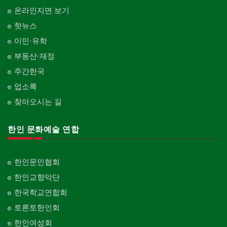
온라인지면 보기
핫뉴스
이민·유학
부동산·재정
주간한국
업소록
찾아오시는 길
한인 문화예술 연합
한인문인협회
한인교향악단
한국학교연합회
토론토한인회
한인여성회