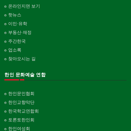
온라인지면 보기
핫뉴스
이민·유학
부동산·재정
주간한국
업소록
찾아오시는 길
한인 문화예술 연합
한인문인협회
한인교향악단
한국학교연합회
토론토한인회
한인여성회