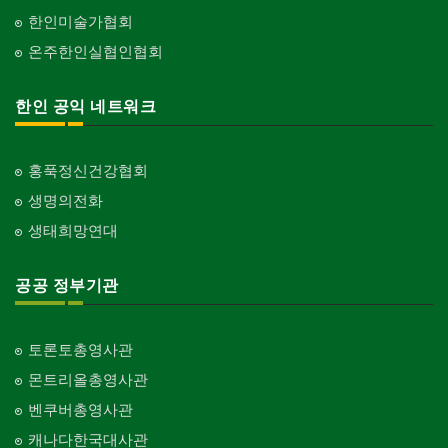
한인미술가협회
온주한인실협인협회
한인 공익 네트워크
홍푹정신건강협회
생명의전화
생태희망연대
공공 정부기관
토론토총영사관
몬트리올총영사관
벤쿠버총영사관
캐나다한국대사관