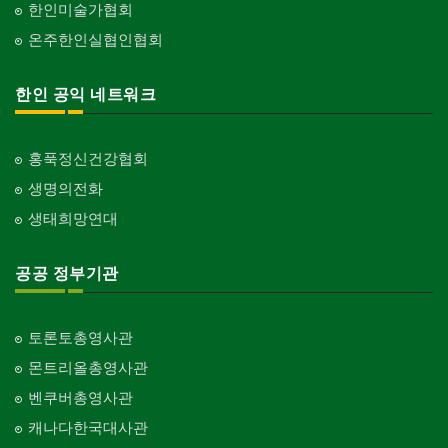
한인미술가협회
온주한인실협인협회
한인 공익 네트워크
홍푹정신건강협회
생명의전화
생태희망연대
공공 정부기관
토론토총영사관
몬트리올총영사관
벤쿠버총영사관
캐나다한국대사관