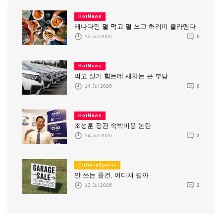
HotNews
캐나다인 덜 먹고 덜 쓰고 허리띠 졸라맨다
13 Jul 2026
0
HotNews
먹고 살기 힘든데 새차는 큰 부담
14 Jul 2026
0
HotNews
조성훈 장관 숙박비용 논란
14 Jul 2026
2
CultureSports
안 쓰는 물건, 어디서 팔까
13 Jul 2026
2