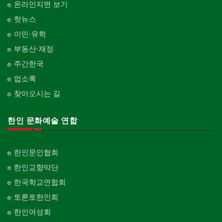
온라인지면 보기
핫뉴스
이민·유학
부동산·재정
주간한국
업소록
찾아오시는 길
한인 문화예술 연합
한인문인협회
한인교향악단
한국학교연합회
토론토한인회
한인여성회