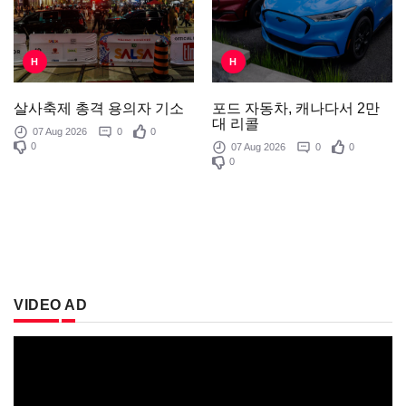
H
H
포드 자동차, 캐나다서 2만
살사축제 총격 용의자 기소
대 리콜
07 Aug 2026
0
0
0
07 Aug 2026
0
0
0
VIDEO AD