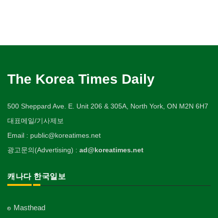
The Korea Times Daily
500 Sheppard Ave. E. Unit 206 & 305A, North York, ON M2N 6H7
대표메일/기사제보
Email : public@koreatimes.net
광고문의(Advertising) :
ad@koreatimes.net
캐나다 한국일보
Masthead