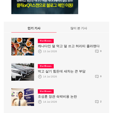
인기 기사
많이 본 기사
HotNews
캐나다인 덜 먹고 덜 쓰고 허리띠 졸라맨다
13 Jul 2026
0
HotNews
먹고 살기 힘든데 새차는 큰 부담
14 Jul 2026
0
HotNews
조성훈 장관 숙박비용 논란
14 Jul 2026
2