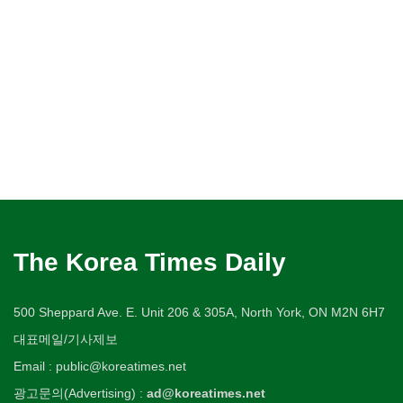
The Korea Times Daily
500 Sheppard Ave. E. Unit 206 & 305A, North York, ON M2N 6H7
대표메일/기사제보
Email : public@koreatimes.net
광고문의(Advertising) :
ad@koreatimes.net