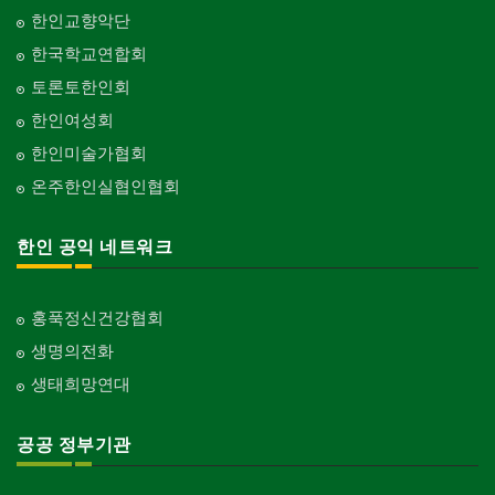
한인교향악단
한국학교연합회
토론토한인회
한인여성회
한인미술가협회
온주한인실협인협회
한인 공익 네트워크
홍푹정신건강협회
생명의전화
생태희망연대
공공 정부기관