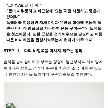
“그야말로 신.세.계.”
“몸이 찌뿌둥하고 뻐근할때 ‘요놈’처럼 시원하고 좋은게
없더라”
폼롤러를 이용하면 자세교정과 유연성 향상에 도움이 될
뿐만 아니라 림프절을 자극하여 온몸 구석구석의 노폐물
을 청소해준다. 또한 군살을 정리해주므로 날씬하고 아름
다운 바디라인을 완성시켜주는데 효과가 아주 크다.
STEP 1. 다리 바깥쪽을 마사지 해주는 동작
흔히들 승마살이라고 부르는 엉덩이 옆선부터 다리 바깥에
튀어나온 살들도 정리해 주는데, 처음엔 조금 아플 수 있으
니 천천히 시간을 늘려가며 꾸준히 해보길 추천한다.