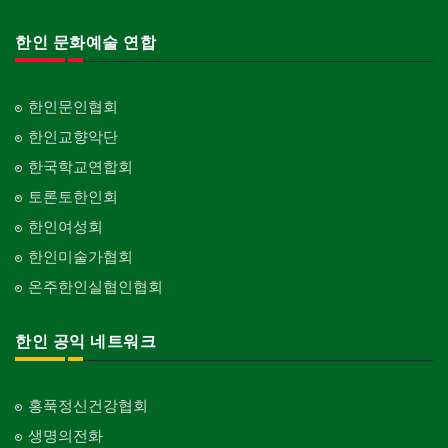
한인 문화예술 연합
한인문인협회
한인교향악단
한국학교연합회
토론토한인회
한인여성회
한인미술가협회
온주한인실협인협회
한인 공익 네트워크
홍푹정신건강협회
생명의전화