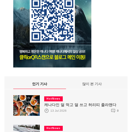
인기 기사
많이 본 기사
HotNews
캐나다인 덜 먹고 덜 쓰고 허리띠 졸라맨다
13 Jul 2026
0
HotNews