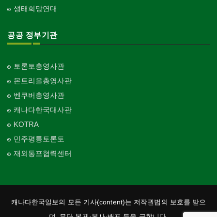
생태희망연대
공공 정부기관
토론토총영사관
몬트리올총영사관
벤쿠버총영사관
캐나다한국대사관
KOTRA
민주평통토론토
재외통포협력센터
캐나다한국일보의 모든 기사(content)는 저작권법의 보호를 받으
며, 무단 복제·복사·배포 등을 금합니다.