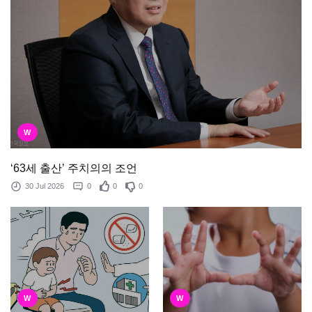
W
‘63세 출산’ 주치의의 조언
30 Jul 2026
0
0
0
W
W