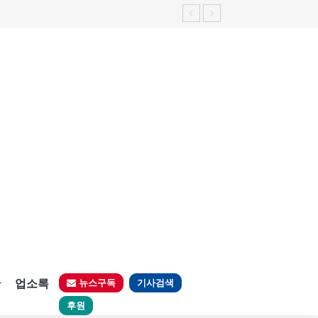
판
업소록
뉴스구독
기사검색
후원