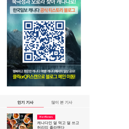
인기 기사
많이 본 기사
HotNews
캐나다인 덜 먹고 덜 쓰고
허리띠 졸라맨다