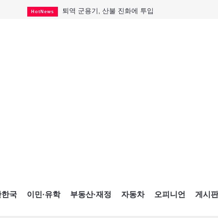
퇴역 군용기, 산불 진화에 투입
HotNews
국세청 등 해킹 피해자 보상 청구 시작
HotNews
살사축제 총격 용의자 기소
HotNews
아동병원 직원 성범죄 혐의로 기소
HotNews
미국 영주권 수속 한인, 공항서 체포돼
HotNews
K-컬처 크루즈 타고 토론토 달군다
CultureSports
CNE에 한국의 맛과 멋 스며든다
HotNews
캐나다, 미국산 주류 금지조치 풀까
HotNews
제주 전국체전 10월16일 개막
CultureSports
간한국
이민·유학
부동산·재정
자동차
오피니언
게시