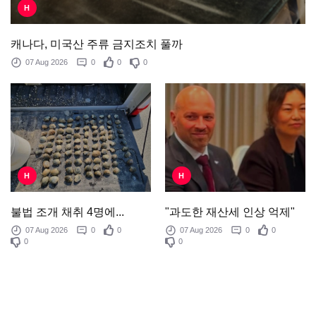
H
캐나다, 미국산 주류 금지조치 풀까
07 Aug 2026
0
0
0
H
H
"과도한 재산세 인상 억제"
불법 조개 채취 4명에...
07 Aug 2026
0
0
07 Aug 2026
0
0
0
0