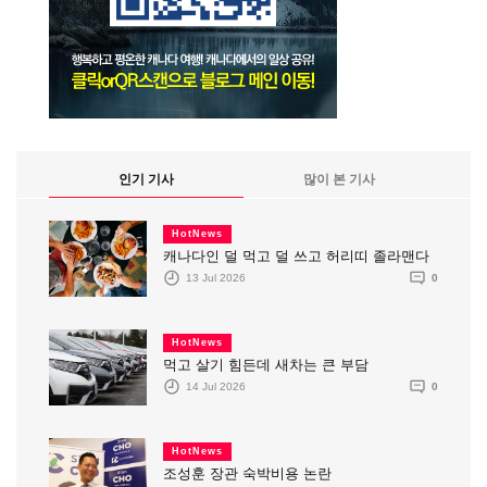
인기 기사
많이 본 기사
HotNews
캐나다인 덜 먹고 덜 쓰고 허리띠 졸라맨다
13 Jul 2026
0
HotNews
먹고 살기 힘든데 새차는 큰 부담
14 Jul 2026
0
HotNews
조성훈 장관 숙박비용 논란