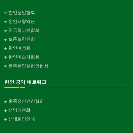
한인문인협회
한인교향악단
한국학교연합회
토론토한인회
한인여성회
한인미술가협회
온주한인실협인협회
한인 공익 네트워크
홍푹정신건강협회
생명의전화
생태희망연대