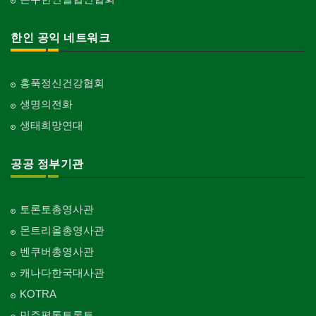
한인 공익 네트워크
홍푹정신건강협회
생명의전화
생태희망연대
공공 정부기관
토론토총영사관
몬트리올총영사관
벤쿠버총영사관
캐나다한국대사관
KOTRA
민주평통토론토