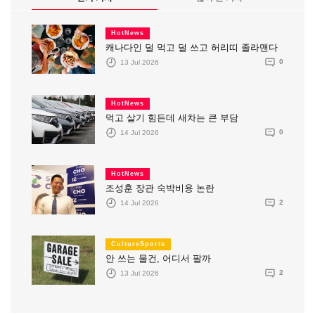
HotNews
캐나다인 덜 먹고 덜 쓰고 허리띠 졸라맨다
13 Jul 2026
0
HotNews
먹고 살기 힘든데 새차는 큰 부담
14 Jul 2026
0
HotNews
조성훈 장관 숙박비용 논란
14 Jul 2026
2
CultureSports
안 쓰는 물건, 어디서 팔까
13 Jul 2026
2