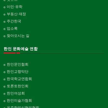
이민·유학
부동산·재정
주간한국
업소록
찾아오시는 길
한인 문화예술 연합
한인문인협회
한인교향악단
한국학교연합회
토론토한인회
한인여성회
한인미술가협회
온주한인실협인협회