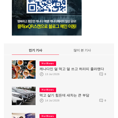
인기 기사
많이 본 기사
HotNews
캐나다인 덜 먹고 덜 쓰고 허리띠 졸라맨다
13 Jul 2026
0
HotNews
먹고 살기 힘든데 새차는 큰 부담
14 Jul 2026
0
HotNews