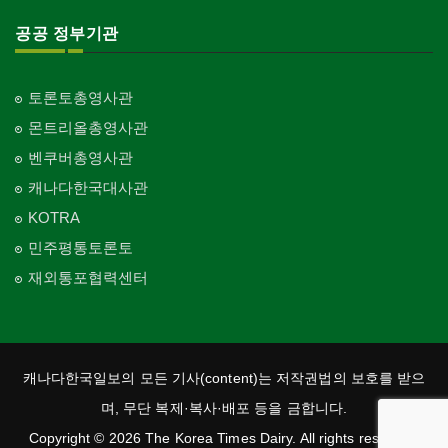
공공 정부기관
토론토총영사관
몬트리올총영사관
벤쿠버총영사관
캐나다한국대사관
KOTRA
민주평통토론토
재외통포협력센터
캐나다한국일보의 모든 기사(content)는 저작권법의 보호를 받으
며, 무단 복제·복사·배포 등을 금합니다.
Copyright © 2026 The Korea Times Dairy. All rights reserved.