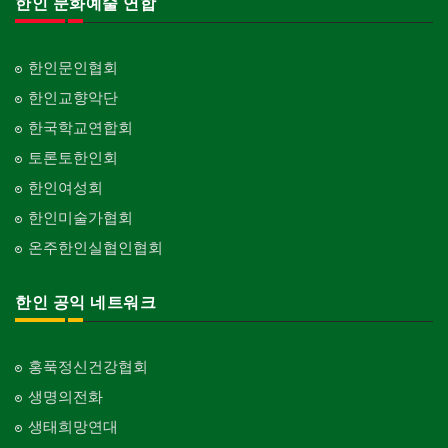
한인 문화예술 연합
한인문인협회
한인교향악단
한국학교연합회
토론토한인회
한인여성회
한인미술가협회
온주한인실협인협회
한인 공익 네트워크
홍푹정신건강협회
생명의전화
생태희망연대