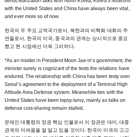
denuclearization talks with North Korea, Korea’s relations
with the United States and China have always been vital,
and ever more so of now.
한국의 두 주요 교역국가로서, 북한과의 비핵화 대화의 주
연들로서, 한국의 미국, 중국과의 관계는 상시적으로 중요
했고 현 시점에선 더욱 그러하다.
*As an insider in President Moon Jae-in’s government, the
minister surely is cognizant of the tests the relations have
endured. The relationship with China has been testy over
Seoul’s agreement to the deployment of a Terminal High
Altitude Area Defense system. Meanwhile ties with the
United States have been topsy-turvy, mainly as talks on
defense cost-sharing remain stalled.
문재인 대통령의 정권 핵심 인물로서 이 장관은 대미, 대중
관계의 어려움을 잘 알고 있을 것이다. 한국이 미국의 고고