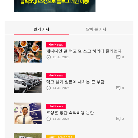
인기 기사
많이 본 기사
HotNews
캐나다인 덜 먹고 덜 쓰고 허리띠 졸라맨다
13 Jul 2026
0
HotNews
먹고 살기 힘든데 새차는 큰 부담
14 Jul 2026
0
HotNews
조성훈 장관 숙박비용 논란
14 Jul 2026
2
CultureSports