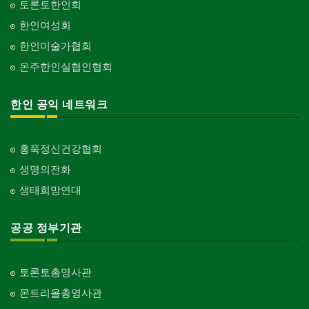
토론토한인회
한인여성회
한인미술가협회
온주한인실협인협회
한인 공익 네트워크
홍푹정신건강협회
생명의전화
생태희망연대
공공 정부기관
토론토총영사관
몬트리올총영사관