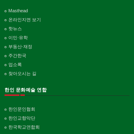
Masthead
온라인지면 보기
핫뉴스
이민·유학
부동산·재정
주간한국
업소록
찾아오시는 길
한인 문화예술 연합
한인문인협회
한인교향악단
한국학교연합회