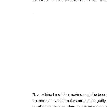
*Every time I mention moving out, she becom
no money ― and it makes me feel so guilty I 
married with two children, might be able to