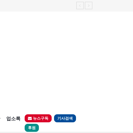
판
업소록
뉴스구독
기사검색
후원