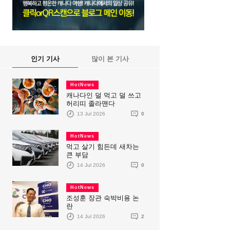
인기 기사
많이 본 기사
HotNews
캐나다인 덜 먹고 덜 쓰고
허리띠 졸라맨다
13 Jul 2026
0
HotNews
먹고 살기 힘든데 새차는
큰 부담
14 Jul 2026
0
HotNews
조성훈 장관 숙박비용 논
란
14 Jul 2026
2