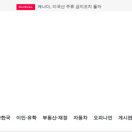
캐나다, 미국산 주류 금지조치 풀까
HotNews
제주 전국체전 10월16일 개막
CultureSports
퇴역 군용기, 산불 진화에 투입
HotNews
국세청 등 해킹 피해자 보상 청구 시작
HotNews
살사축제 총격 용의자 기소
HotNews
아동병원 직원 성범죄 혐의로 기소
HotNews
미국 영주권 수속 한인, 공항서 체포돼
HotNews
K-컬처 크루즈 타고 토론토 달군다
CultureSports
CNE에 한국의 맛과 멋 스며든다
HotNews
간한국
이민·유학
부동산·재정
자동차
오피니언
게시