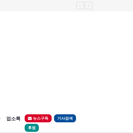
판
업소록
뉴스구독
기사검색
후원