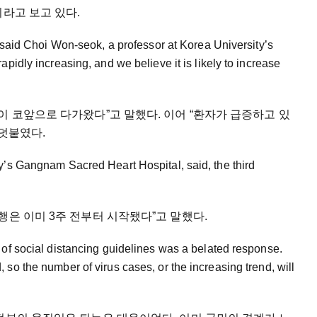
이라고 보고 있다.
” said Choi Won-seok, a professor at Korea University’s
apidly increasing, and we believe it is likely to increase
이 코앞으로 다가왔다”고 말했다. 이어 “환자가 급증하고 있
 덧붙였다.
y’s Gangnam Sacred Heart Hospital, said, the third
행은 이미 3주 전부터 시작됐다”고 말했다.
 of social distancing guidelines was a belated response.
so the number of virus cases, or the increasing trend, will