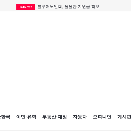
블루어노인회, 쏠쏠한 지원금 확보
HotNews
캐나다인 33% "생활비 부담에 보험 축소"
HotNews
"마약 범죄에 연루됐으니 돈 보내라"
HotNews
토론토 살사축제 총격 용의자 체포
HotNews
세계 10대 구조물서 내려오는 CN타워
CultureSports
이민자의 삶을 문학적 이야기로
CultureSports
미 총영사관 총격 용의자 2명 체포
HotNews
캐나다 공룡 화석, 주화로 탄생
CultureSports
"벌써 내년 여름이 기다려진다"
CultureSports
간한국
이민·유학
부동산·재정
자동차
오피니언
게시