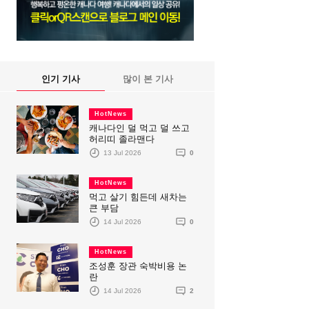
인기 기사
많이 본 기사
HotNews
캐나다인 덜 먹고 덜 쓰고
허리띠 졸라맨다
13 Jul 2026
0
HotNews
먹고 살기 힘든데 새차는
큰 부담
14 Jul 2026
0
HotNews
조성훈 장관 숙박비용 논
란
14 Jul 2026
2