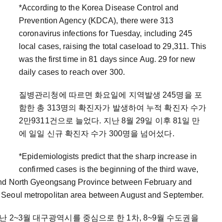
*According to the Korea Disease Control and
Prevention Agency (KDCA), there were 313
coronavirus infections for Tuesday, including 245
local cases, raising the total caseload to 29,311. This
was the first time in 81 days since Aug. 29 for new
daily cases to reach over 300.
질병관리청에 따르면 화요일에 지역발생 245명을 포
함한 총 313명의 확진자가 발생하여 누적 확진자 수가
2만9311건으로 늘었다. 지난 8월 29일 이후 81일 만
에 일일 신규 확진자 수가 300명을 넘어섰다.
*Epidemiologists predict that the sharp increase in
confirmed cases is the beginning of the third wave,
 and North Gyeongsang Province between February and
e Seoul metropolitan area between August and September.
 2~3월 대구광역시를 중심으로 한 1차, 8~9월 수도권을