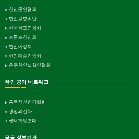
한인문인협회
한인교향악단
한국학교연합회
토론토한인회
한인여성회
한인미술가협회
온주한인실협인협회
한인 공익 네트워크
홍푹정신건강협회
생명의전화
생태희망연대
공공 정부기관