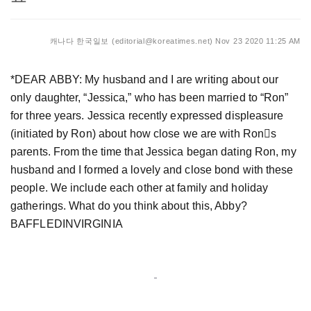
캐나다 한국일보 (editorial@koreatimes.net)
Nov 23 2020 11:25 AM
*DEAR ABBY: My husband and I are writing about our
only daughter, “Jessica,” who has been married to “Ron”
for three years. Jessica recently expressed displeasure
(initiated by Ron) about how close we are with Rons
parents. From the time that Jessica began dating Ron, my
husband and I formed a lovely and close bond with these
people. We include each other at family and holiday
gatherings. What do you think about this, Abby?
BAFFLEDINVIRGINIA