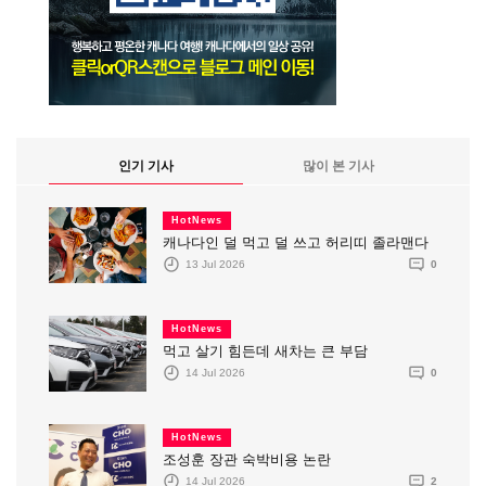
인기 기사
많이 본 기사
HotNews
캐나다인 덜 먹고 덜 쓰고 허리띠 졸라맨다
13 Jul 2026
0
HotNews
먹고 살기 힘든데 새차는 큰 부담
14 Jul 2026
0
HotNews
조성훈 장관 숙박비용 논란
14 Jul 2026
2