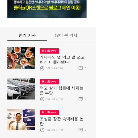
인기 기사
많이 본 기사
HotNews
캐나다인 덜 먹고 덜 쓰고
허리띠 졸라맨다
13 Jul 2026
0
HotNews
먹고 살기 힘든데 새차는
큰 부담
14 Jul 2026
0
HotNews
조성훈 장관 숙박비용 논
란
14 Jul 2026
2