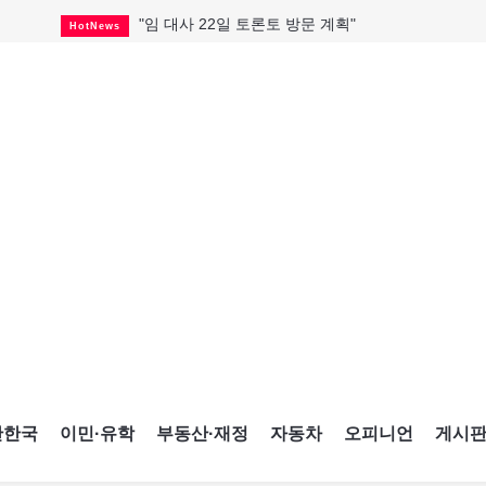
"임 대사 22일 토론토 방문 계획"
HotNews
캐나다 관광업, 올여름 기록적 호황
HotNews
온타리오 3곳 보궐선거 확정
HotNews
캐나다·미국 교역 20억 불 감소
HotNews
온타리오 공공기관 8곳 감사
HotNews
국내 신차 판매 2개월 연속 증가
Car
토론토 임대주택 5,600가구 공급
HotNews
"음향 시스템 필요한가요?"
HotNews
자매 작가, 장애인 재활캠프서 특별한 재능기부
HotNews
간한국
이민·유학
부동산·재정
자동차
오피니언
게시