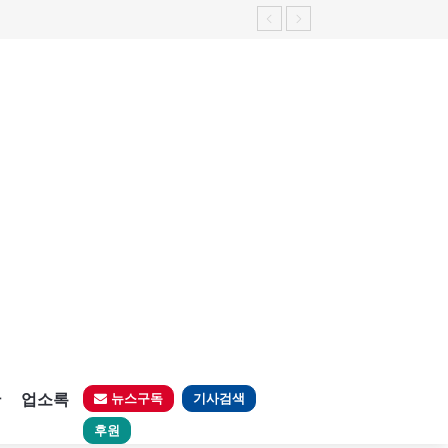
판
업소록
뉴스구독
기사검색
후원