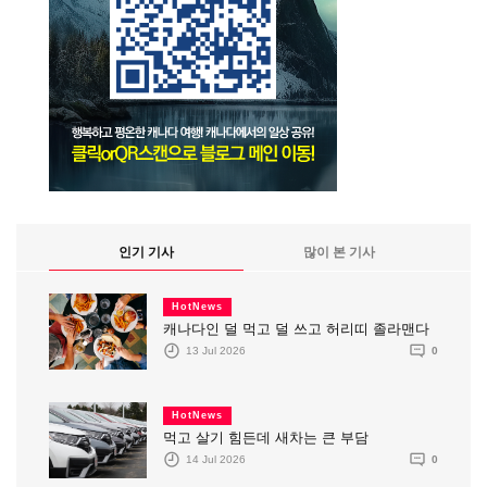
인기 기사
많이 본 기사
HotNews
캐나다인 덜 먹고 덜 쓰고 허리띠 졸라맨다
13 Jul 2026
0
HotNews
먹고 살기 힘든데 새차는 큰 부담
14 Jul 2026
0