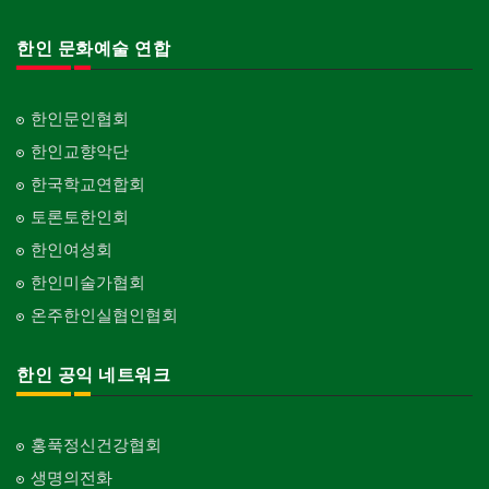
한인 문화예술 연합
한인문인협회
한인교향악단
한국학교연합회
토론토한인회
한인여성회
한인미술가협회
온주한인실협인협회
한인 공익 네트워크
홍푹정신건강협회
생명의전화