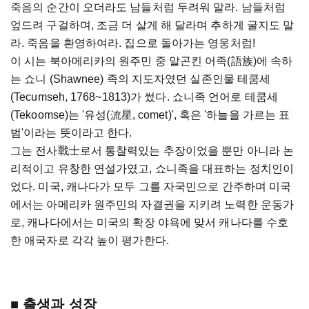
죽음의 순간이 오더라도 남들처럼 두려워 말라. 남들처럼
엎드려 구걸하며, 조금 더 살게 해 달라며 추하게 굴지도 말
라. 죽음을 환영하여라. 집으로 돌아가는 영웅처럼!
이 시는 북아메리카의 원주민 중 알곤킨 어족(語族)에 속하
는 쇼니 (Shawnee) 족의 지도자였던 실존인물 테쿰세
(Tecumseh, 1768~1813)가 썼다. 쇼니족 언어로 테쿰세
(Tekoomse)는 '유성(流星, comet)', 혹은 '하늘을 가르는 표
범'이라는 뜻이라고 한다.
그는 전사戰士로서 통찰력있는 추장이었을 뿐만 아니라 논
리적이고 유창한 연설가였고, 쇼니족을 대표하는 정치인이
었다. 미국, 캐나다가 모두 그를 자국민으로 간주하며 미국
에서는 아메리카 원주민의 자결권을 지키려 노력한 운동가
로, 캐나다에서는 미국의 확장 야욕에 맞서 캐나다를 수호
한 애국자로 각각 높이 평가한다.
■ 출생과 성장