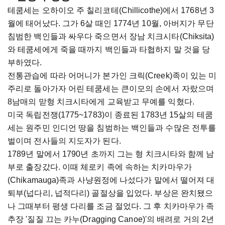
테쿰세는 오하이오 주 칠리코테(Chillicothe)에서 1768년 3
월에 태어났다. 그가 6살 때인 1774년 10월, 아버지가 무단
침범한 백인들과 싸우다 죽으면서 장남 치크시타(Chiksita)
와 테쿰세에게 죽을 때까지 백인들과 타협하지 말 것을 당
부하였다.
전통관습에 따라 어머니가 본가인 크릭(Creek)족이 있는 미
주리로 돌아가자 어린 테쿰세는 큰이모의 손에서 자랐으며
8남매의 맏형 치크시타에게 교육받고 무예를 익혔다.
미국 독립전쟁(1775~1783)이 종료된 1783년 15살의 테쿰
세는 원주민 인디언 땅을 침범하는 백인들과 수많은 전투를
벌이며 전사들의 지도자가 된다.
1789년 말에서 1790년 초까지 그는 형 치크시타와 함께 남
부로 출장갔다. 이때 체로키 족에 속하는 치카마우가
(Chikamauga)족과 사냥원정에 나섰다가 말에서 떨어져 대
퇴부(넙다리, 넙적다리) 골절상을 입었다. 부상은 완치됐으
나 그때부터 평생 다리를 조금 절었다. 그 후 치카마우가 족
추장 '질질 끄는 카누(Dragging Canoe)'의 배려로 거의 2년