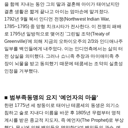
을 함께 지내는 동안 그의 딸과 결혼해 아이가 태어났지만
결혼 생활은 짧게 끝나고 아이는 엄마손에 맡겨졌다.
1792년 9월 북서 인디언 전쟁(Northwest Indian War,
1785~1795) 중 맏형 치크시타가 전사한다. 이 전쟁의 패배
로 1795년 일방적으로 맺어진 '그린빌 조약(Treaty of
Greenville)'에 의해 지금의 오하이오주의 2/3와 인디애나주
일부를 백인들에게 내주었다. 이는 인디언측에서는 삶의 터
전 상실을 의미했다. 그러나 쇼니족 추장과 마이애미족 추
장이 뇌물을 받고 동의했기 때문에 테쿰세는 조약의 실효성
인정을 거부했다.
■ 범부족동맹의 요지 '예언자의 마을'
한편 1775년 세 쌍둥이로 태어난 테쿰세의 동생은 의기소
침하고 술로 지내다 이름을 바꾼 후 1805년 무렵부터 영적
계시를 받은 종교적 지도자, 즉 예언자(The Prophet)로 부상
했다. 묵시에 의해 백인들은 멸망한다며 백인들의 관습, 예