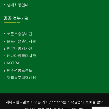
생태희망연대
공공 정부기관
토론토총영사관
몬트리올총영사관
벤쿠버총영사관
캐나다한국대사관
KOTRA
민주평통토론토
재외통포협력센터
캐나다한국일보의 모든 기사(content)는 저작권법의 보호를 받으