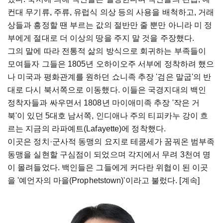
컨대 무기류, 주류, 유럽식 의상 등의 사용을 배척하고, 거래
상들과 흥정할 땐 부르는 값의 절반만 줄 뿐만 아니라 미 정
부에게 절대로 더 이상의 땅을 주지 말 것을 주장했다.
그의 말에 따라 전통적 삶의 방식으로 회귀하는 부족들이
모여들자 그들은 1805년 오하이오주 서부에 정착하려 했으
나 미국과 평화관계를 원하던 쇼니족 추장 '검은 말굽'의 반
대로 다시 북서쪽으로 이동했다. 이들은 국경지대의 백인
정착자들과 싸우면서 1808년 마이애미족 추장 '작은 거
북'이 있던 5대호 남서쪽, 인디애나 주의 티피카누 강이 흐
르는 지금의 라파예트(Lafayette)에 정착했다.
이곳은 정치·군사적 동맹의 요지로 테쿰세가 꿈꿔온 범부족
동맹을 실현할 구심점이 되었으며 각지에서 무려 3천여 명
이 몰려들었다. 백인들은 그들에게 커다란 위협이 된 이곳
을 '예언자의 마을(Prophetstown)'이라고 불렀다. [계속]