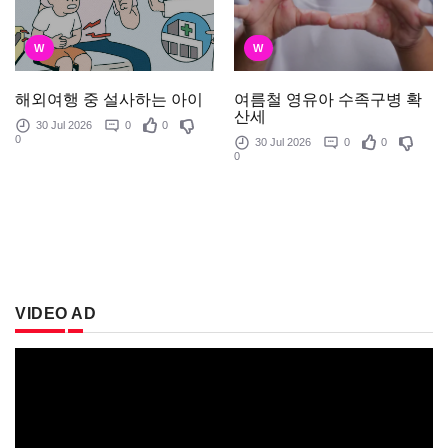
W
W
여름철 영유아 수족구병 확
해외여행 중 설사하는 아이
산세
30 Jul 2026
0
0
0
30 Jul 2026
0
0
0
VIDEO AD