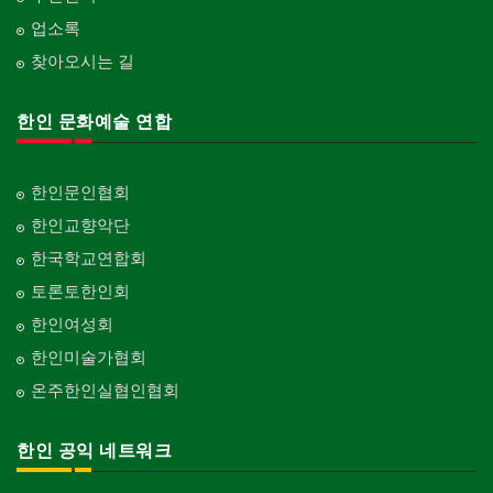
업소록
찾아오시는 길
한인 문화예술 연합
한인문인협회
한인교향악단
한국학교연합회
토론토한인회
한인여성회
한인미술가협회
온주한인실협인협회
한인 공익 네트워크