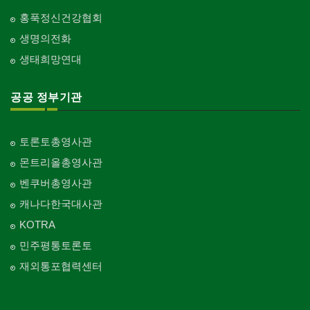
홍푹정신건강협회
생명의전화
생태희망연대
공공 정부기관
토론토총영사관
몬트리올총영사관
벤쿠버총영사관
캐나다한국대사관
KOTRA
민주평통토론토
재외통포협력센터