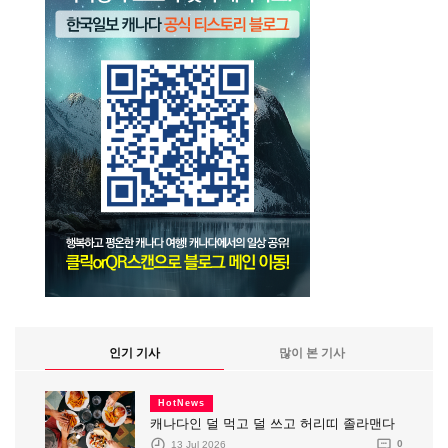
인기 기사
많이 본 기사
HotNews
캐나다인 덜 먹고 덜 쓰고 허리띠 졸라맨다
13 Jul 2026
0