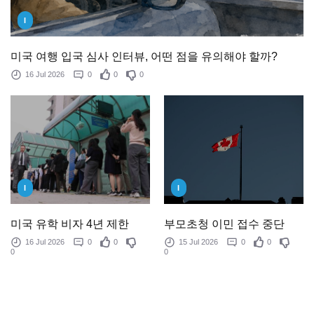
I
미국 여행 입국 심사 인터뷰, 어떤 점을 유의해야 할까?
16 Jul 2026
0
0
0
I
I
미국 유학 비자 4년 제한
부모초청 이민 접수 중단
16 Jul 2026
0
0
15 Jul 2026
0
0
0
0