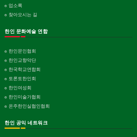
업소록
찾아오시는 길
한인 문화예술 연합
한인문인협회
한인교향악단
한국학교연합회
토론토한인회
한인여성회
한인미술가협회
온주한인실협인협회
한인 공익 네트워크