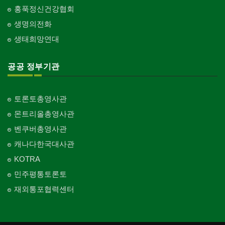
홍푹정신건강협회
생명의전화
생태희망연대
공공 정부기관
토론토총영사관
몬트리올총영사관
벤쿠버총영사관
캐나다한국대사관
KOTRA
민주평통토론토
재외통포협력센터