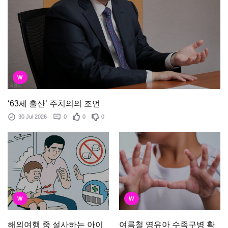
W
‘63세 출산’ 주치의의 조언
30 Jul 2026
0
0
0
W
W
여름철 영유아 수족구병 확
해외여행 중 설사하는 아이