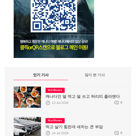
인기 기사
많이 본 기사
HotNews
캐나다인 덜 먹고 덜 쓰고 허리띠 졸라맨다
13 Jul 2026
0
HotNews
먹고 살기 힘든데 새차는 큰 부담
14 Jul 2026
0