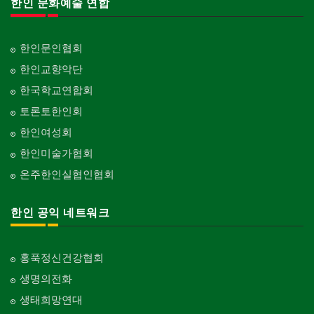
한인 문화예술 연합
한인문인협회
한인교향악단
한국학교연합회
토론토한인회
한인여성회
한인미술가협회
온주한인실협인협회
한인 공익 네트워크
홍푹정신건강협회
생명의전화
생태희망연대