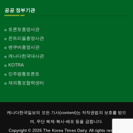
공공 정부기관
토론토총영사관
몬트리올총영사관
벤쿠버총영사관
캐나다한국대사관
KOTRA
민주평통토론토
재외통포협력센터
캐나다한국일보의 모든 기사(content)는 저작권법의 보호를 받으
며, 무단 복제·복사·배포 등을 금합니다.
Copyright © 2026 The Korea Times Dairy. All rights reserved.