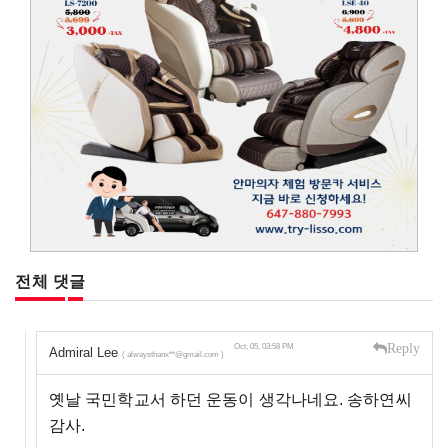
전체 댓글
Reply
Oct, 05, 03:58 PM
Admiral Lee
( alwaysthanx**@gmail.com )
옛날 국민학교서 하던 운동이 생각나네요. 송하연씨
감사.