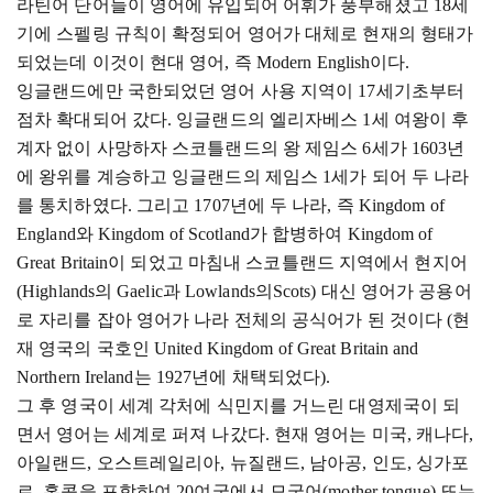
라틴어 단어들이 영어에 유입되어 어휘가 풍부해졌고 18세
기에 스펠링 규칙이 확정되어 영어가 대체로 현재의 형태가
되었는데 이것이 현대 영어, 즉 Modern English이다.
잉글랜드에만 국한되었던 영어 사용 지역이
17세기초부터
점차 확대되어 갔다. 잉글랜드의 엘리자베스 1세 여왕이 후
계자 없이 사망하자 스코틀랜드의 왕 제임스 6세가 1603년
에 왕위를 계승하고 잉글랜드의 제임스 1세가 되어 두 나라
를 통치하였다. 그리고 1707년에 두 나라, 즉 Kingdom of
England와 Kingdom of Scotland가 합병하여 Kingdom of
Great Britain이 되었고 마침내 스코틀랜드 지역에서 현지어
(Highlands의 Gaelic과 Lowlands의Scots) 대신 영어가 공용어
로 자리를 잡아 영어가 나라 전체의 공식어가 된 것이다 (현
재 영국의 국호인 United Kingdom of Great Britain and
Northern Ireland는 1927년에 채택되었다).
그 후 영국이 세계 각처에 식민지를 거느린 대영제국이 되
면서 영어는 세계로 퍼져 나갔다
. 현재 영어는 미국, 캐나다,
아일랜드, 오스트레일리아, 뉴질랜드, 남아공, 인도, 싱가포
르, 홍콩을 포함하여 20여국에서 모국어(mother tongue) 또는