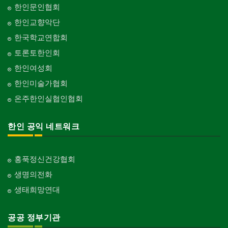
한인문인협회
한인교향악단
한국학교연합회
토론토한인회
한인여성회
한인미술가협회
온주한인실협인협회
한인 공익 네트워크
홍푹정신건강협회
생명의전화
생태희망연대
공공 정부기관