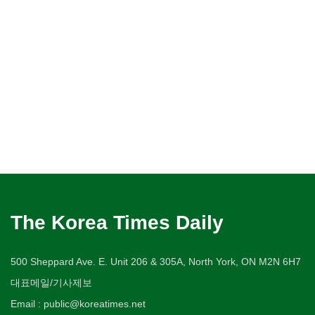
The Korea Times Daily
500 Sheppard Ave. E. Unit 206 & 305A, North York, ON M2N 6H7
대표메일/기사제보
Email : public@koreatimes.net