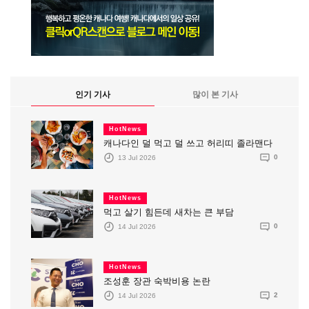
인기 기사
많이 본 기사
HotNews
캐나다인 덜 먹고 덜 쓰고 허리띠 졸라맨다
13 Jul 2026
0
HotNews
먹고 살기 힘든데 새차는 큰 부담
14 Jul 2026
0
HotNews
조성훈 장관 숙박비용 논란
14 Jul 2026
2