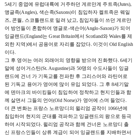
5세기 중엽에 유럽대륙에 거주하던 게르만계 주트족(Jutes),
앵글족(Angles), 색슨족(Saxons)이 침입하자 켈트족은 웨일
즈, 콘월, 스코틀랜드로 밀려 났고, 침입자들이 쓰던 게르만
어 방언들이 혼합하여 앵글로-색슨어(Anglo-Saxon)가 되어
잉글랜드(England는 Great Britain에서 Scotland와 Wales를 제
외한 지역)에서 공용어로 자리를 잡았다. 이것이 Old English
이다.
그 후 영어는 여러 외래어의 영향을 받으며 진화했다
. 6세기
말에 성어거스틴(St. Augustine)과 50명의 수도사들이 잉글
랜드에 건너 가 기독교를 전파한 후 그리스어와 라틴어로
된 기독교 용어가 영어에 많이 유입 되었다. 그 후 8세기말
에 덴마크의 바이킹들이 침입하여 정착하고 현지인들과 함
께 살면서 그들의 언어(Old Norse)가 영어에 스며 들었다.
더 큰 변화는 프랑스 노르망디의 윌리엄 공작이
1066년에
침입하여 현지의 군대를 격파하고 잉글랜드의 왕으로 등극
하며 시작되었다. 윌리엄 공작과 함께 건너온 노르망디 출
신 프랑스인들이 상류 계급이 되어 잉글랜드를 지배하면서