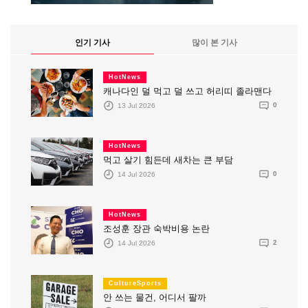
인기 기사
많이 본 기사
HotNews
캐나다인 덜 먹고 덜 쓰고 허리띠 졸라맨다
13 Jul 2026
0
HotNews
먹고 살기 힘든데 새차는 큰 부담
14 Jul 2026
0
HotNews
조성훈 장관 숙박비용 논란
14 Jul 2026
2
CultureSports
안 쓰는 물건, 어디서 팔까