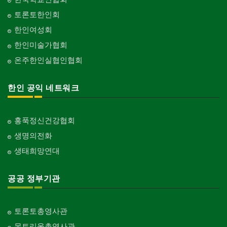
토론토한인회
한인여성회
한인미술가협회
온주한인실협인협회
한인 공익 네트워크
홍푹정신건강협회
생명의전화
생태희망연대
공공 정부기관
토론토총영사관
몬트리올총영사관