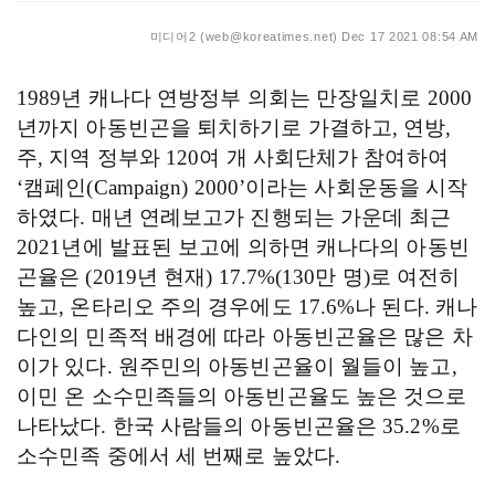
미디어2 (web@koreatimes.net)
Dec 17 2021 08:54 AM
1989
년 캐나다 연방정부 의회는 만장일치로
2000
년까지 아동빈곤을 퇴치하기로 가결하고
,
연방
,
주
,
지역 정부와
120
여 개 사회단체가 참여하여
‘
캠페인
(Campaign) 2000’
이라는 사회운동을 시작
하였다
.
매년 연례보고가 진행되는 가운데 최근
2021
년에 발표된 보고에 의하면 캐나다의 아동빈
곤율은
(2019
년 현재
) 17.7%(130
만 명
)
로 여전히
높고
,
온타리오 주의 경우에도
17.6%
나 된다
.
캐나
다인의 민족적 배경에 따라 아동빈곤율은 많은 차
이가 있다
.
원주민의 아동빈곤율이 월들이 높고
,
이민 온 소수민족들의 아동빈곤율도 높은 것으로
나타났다
.
한국 사람들의 아동빈곤율은
35.2%
로
소수민족 중에서 세 번째로 높았다
.