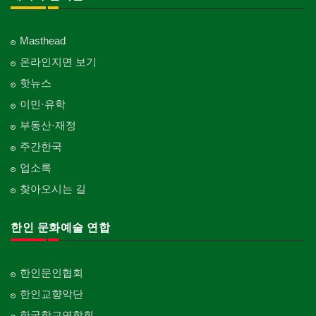
Masthead
온라인지면 보기
핫뉴스
이민·유학
부동산·재정
주간한국
업소록
찾아오시는 길
한인 문화예술 연합
한인문인협회
한인교향악단
한국학교연합회