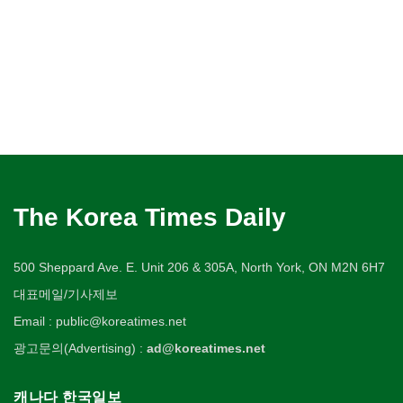
The Korea Times Daily
500 Sheppard Ave. E. Unit 206 & 305A, North York, ON M2N 6H7
대표메일/기사제보
Email : public@koreatimes.net
광고문의(Advertising) :
ad@koreatimes.net
캐나다 한국일보