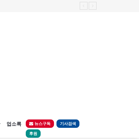
판
업소록
뉴스구독
기사검색
후원