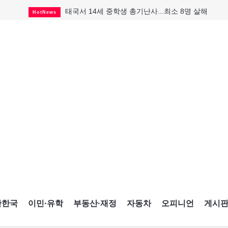
캐나다 실업률 6.4%로 2년래 최저
HotNews
"마약 범죄에 연루됐으니 돈 보내라"
HotNews
토론토 살사축제 총격 용의자 체포
HotNews
세계 10대 구조물서 내려오는 CN타워
CultureSports
맨발로 누워있거나 냄새 풍기며 음식 먹고...
HotNews
미 총영사관 총격 용의자 2명 체포
HotNews
"벌써 내년 여름이 기다려진다"
CultureSports
미국 영주권 수속 한인, 공항서 체포돼
HotNews
태국서 14세 중학생 총기난사...최소 8명 살해
HotNews
간한국
이민·유학
부동산·재정
자동차
오피니언
게시