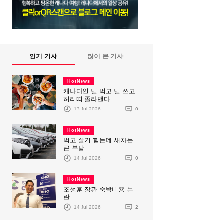
인기 기사
많이 본 기사
HotNews
캐나다인 덜 먹고 덜 쓰고
허리띠 졸라맨다
13 Jul 2026
0
HotNews
먹고 살기 힘든데 새차는
큰 부담
14 Jul 2026
0
HotNews
조성훈 장관 숙박비용 논
란
14 Jul 2026
2