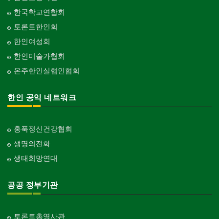
한국학교연합회
토론토한인회
한인여성회
한인미술가협회
온주한인실협인협회
한인 공익 네트워크
홍푹정신건강협회
생명의전화
생태희망연대
공공 정부기관
토론토총영사관