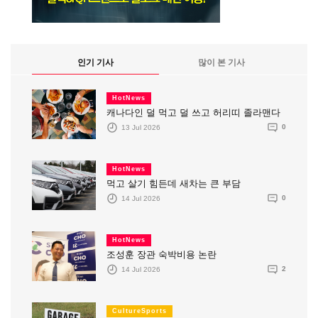
인기 기사
많이 본 기사
HotNews
캐나다인 덜 먹고 덜 쓰고 허리띠 졸라맨다
13 Jul 2026
0
HotNews
먹고 살기 힘든데 새차는 큰 부담
14 Jul 2026
0
HotNews
조성훈 장관 숙박비용 논란
14 Jul 2026
2
CultureSports