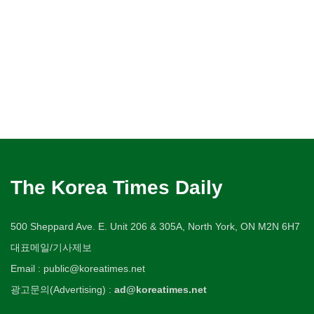
The Korea Times Daily
500 Sheppard Ave. E. Unit 206 & 305A, North York, ON M2N 6H7
대표메일/기사제보
Email : public@koreatimes.net
광고문의(Advertising) :
ad@koreatimes.net