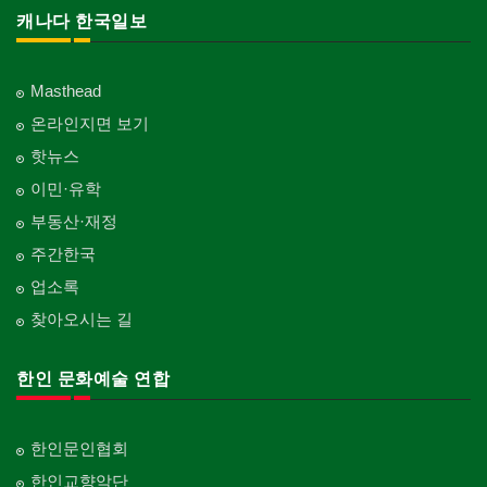
캐나다 한국일보
Masthead
온라인지면 보기
핫뉴스
이민·유학
부동산·재정
주간한국
업소록
찾아오시는 길
한인 문화예술 연합
한인문인협회
한인교향악단