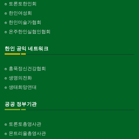
토론토한인회
한인여성회
한인미술가협회
온주한인실협인협회
한인 공익 네트워크
홍푹정신건강협회
생명의전화
생태희망연대
공공 정부기관
토론토총영사관
몬트리올총영사관