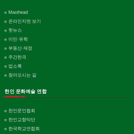
Masthead
온라인지면 보기
핫뉴스
이민·유학
부동산·재정
주간한국
업소록
찾아오시는 길
한인 문화예술 연합
한인문인협회
한인교향악단
한국학교연합회