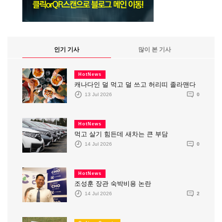
인기 기사
많이 본 기사
HotNews
캐나다인 덜 먹고 덜 쓰고 허리띠 졸라맨다
13 Jul 2026
0
HotNews
먹고 살기 힘든데 새차는 큰 부담
14 Jul 2026
0
HotNews
조성훈 장관 숙박비용 논란
14 Jul 2026
2