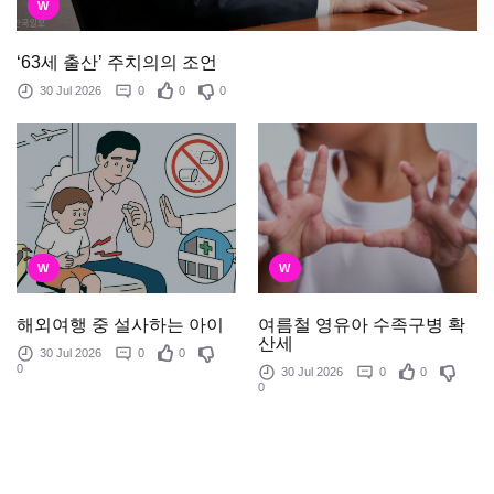
W
‘63세 출산’ 주치의의 조언
30 Jul 2026
0
0
0
W
W
여름철 영유아 수족구병 확
해외여행 중 설사하는 아이
산세
30 Jul 2026
0
0
0
30 Jul 2026
0
0
0