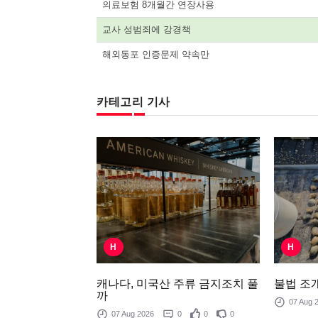
의료보험 8개월간 연장사용
교사 성범죄에 강경책
해외동포 인증문제 약속만
카테고리 기사
H
H
불법 조개
캐나다, 미국산 주류 금지조치 풀
까
07 Aug
07 Aug 2026
0
0
0