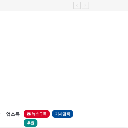
판
업소록
뉴스구독
기사검색
후원