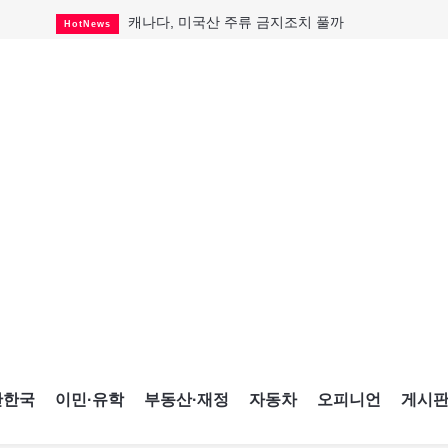
캐나다, 미국산 주류 금지조치 풀까
HotNews
제주 전국체전 10월16일 개막
CultureSports
퇴역 군용기, 산불 진화에 투입
HotNews
국세청 등 해킹 피해자 보상 청구 시작
HotNews
살사축제 총격 용의자 기소
HotNews
아동병원 직원 성범죄 혐의로 기소
HotNews
미국 영주권 수속 한인, 공항서 체포돼
HotNews
K-컬처 크루즈 타고 토론토 달군다
CultureSports
CNE에 한국의 맛과 멋 스며든다
HotNews
간한국
이민·유학
부동산·재정
자동차
오피니언
게시