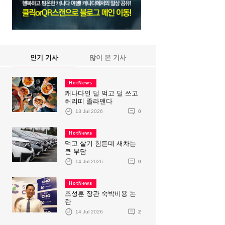
인기 기사
많이 본 기사
HotNews
캐나다인 덜 먹고 덜 쓰고
허리띠 졸라맨다
13 Jul 2026
0
HotNews
먹고 살기 힘든데 새차는
큰 부담
14 Jul 2026
0
HotNews
조성훈 장관 숙박비용 논
란
14 Jul 2026
2