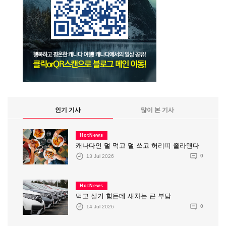
인기 기사
많이 본 기사
HotNews
캐나다인 덜 먹고 덜 쓰고 허리띠 졸라맨다
13 Jul 2026
0
HotNews
먹고 살기 힘든데 새차는 큰 부담
14 Jul 2026
0