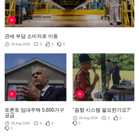
H
관세 부담 소비자로 이동
05 Aug 2026
0
0
0
H
H
"음향 시스템 필요한가요?"
토론토 임대주택 5,600가구
공급
05 Aug 2026
0
0
0
05 Aug 2026
0
0
0