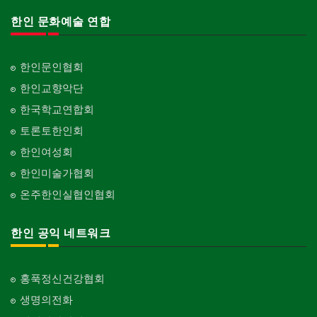
한인 문화예술 연합
한인문인협회
한인교향악단
한국학교연합회
토론토한인회
한인여성회
한인미술가협회
온주한인실협인협회
한인 공익 네트워크
홍푹정신건강협회
생명의전화