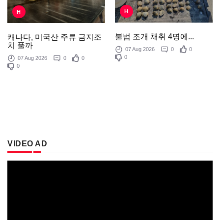
H
H
불법 조개 채취 4명에...
캐나다, 미국산 주류 금지조
치 풀까
07 Aug 2026
0
0
0
07 Aug 2026
0
0
0
VIDEO AD