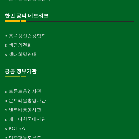
한인 공익 네트워크
홍푹정신건강협회
생명의전화
생태희망연대
공공 정부기관
토론토총영사관
몬트리올총영사관
벤쿠버총영사관
캐나다한국대사관
KOTRA
민주평통토론토