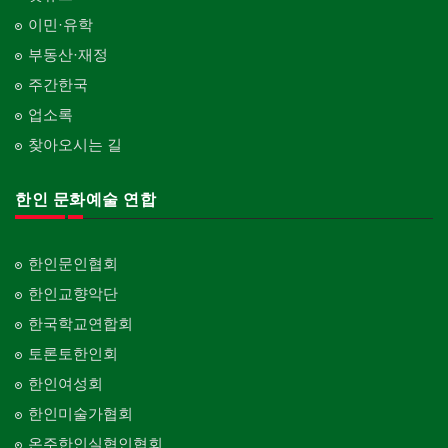
이민·유학
부동산·재정
주간한국
업소록
찾아오시는 길
한인 문화예술 연합
한인문인협회
한인교향악단
한국학교연합회
토론토한인회
한인여성회
한인미술가협회
온주한인실협인협회