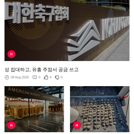
H
성 접대하고, 유흥 주점서 공금 쓰고
08 Aug 2026
0
0
0
H
H