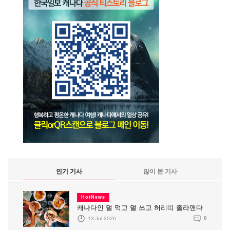
인기 기사
많이 본 기사
HotNews
캐나다인 덜 먹고 덜 쓰고 허리띠 졸라맨다
13 Jul 2026
0