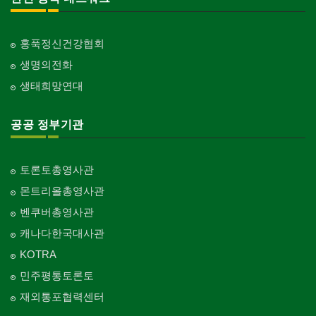
홍푹정신건강협회
생명의전화
생태희망연대
공공 정부기관
토론토총영사관
몬트리올총영사관
벤쿠버총영사관
캐나다한국대사관
KOTRA
민주평통토론토
재외통포협력센터