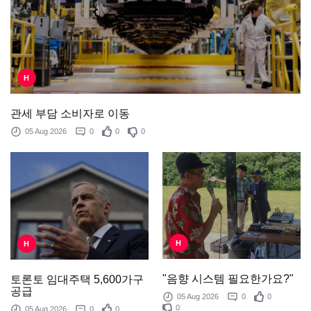
H
관세 부담 소비자로 이동
05 Aug 2026
0
0
0
H
H
"음향 시스템 필요한가요?"
토론토 임대주택 5,600가구
공급
05 Aug 2026
0
0
0
05 Aug 2026
0
0