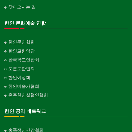
찾아오시는 길
한인 문화예술 연합
한인문인협회
한인교향악단
한국학교연합회
토론토한인회
한인여성회
한인미술가협회
온주한인실협인협회
한인 공익 네트워크
홍푹정신건강협회