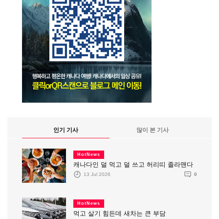
인기 기사
많이 본 기사
HotNews
캐나다인 덜 먹고 덜 쓰고 허리띠 졸라맨다
13 Jul 2026
0
HotNews
먹고 살기 힘든데 새차는 큰 부담