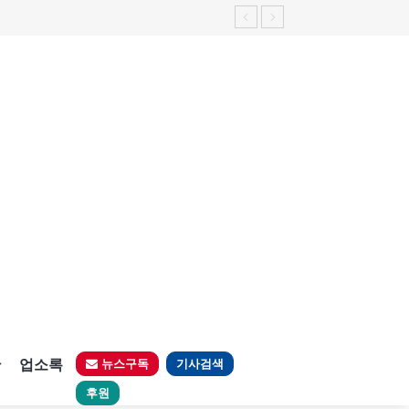
판
업소록
뉴스구독
기사검색
후원