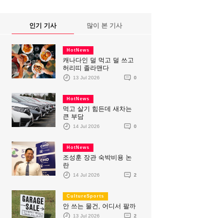
인기 기사
많이 본 기사
HotNews
캐나다인 덜 먹고 덜 쓰고
허리띠 졸라맨다
13 Jul 2026
0
HotNews
먹고 살기 힘든데 새차는
큰 부담
14 Jul 2026
0
HotNews
조성훈 장관 숙박비용 논
란
14 Jul 2026
2
CultureSports
안 쓰는 물건, 어디서 팔까
13 Jul 2026
2