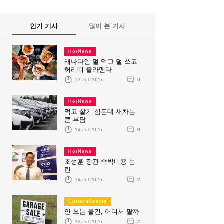
인기 기사
많이 본 기사
HotNews
캐나다인 덜 먹고 덜 쓰고
허리띠 졸라맨다
13 Jul 2026
0
HotNews
먹고 살기 힘든데 새차는
큰 부담
14 Jul 2026
0
HotNews
조성훈 장관 숙박비용 논
란
14 Jul 2026
2
CultureSports
안 쓰는 물건, 어디서 팔까
13 Jul 2026
2