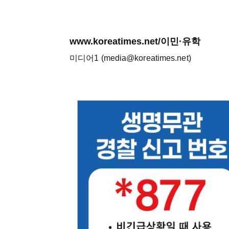
www.koreatimes.net/이민·유학
미디어1 (media@koreatimes.net)