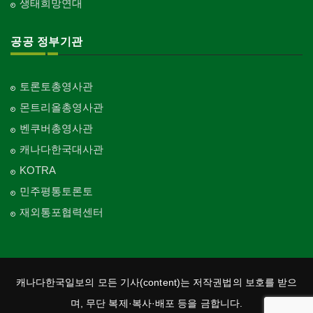
생태희망연대
공공 정부기관
토론토총영사관
몬트리올총영사관
벤쿠버총영사관
캐나다한국대사관
KOTRA
민주평통토론토
재외통포협력센터
캐나다한국일보의 모든 기사(content)는 저작권법의 보호를 받으
며, 무단 복제·복사·배포 등을 금합니다.