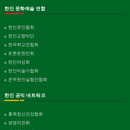
한인 문화예술 연합
한인문인협회
한인교향악단
한국학교연합회
토론토한인회
한인여성회
한인미술가협회
온주한인실협인협회
한인 공익 네트워크
홍푹정신건강협회
생명의전화