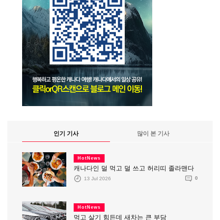
인기 기사
많이 본 기사
HotNews
캐나다인 덜 먹고 덜 쓰고 허리띠 졸라맨다
13 Jul 2026
0
HotNews
먹고 살기 힘든데 새차는 큰 부담