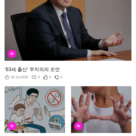
W
‘63세 출산’ 주치의의 조언
30 Jul 2026
0
0
0
W
W