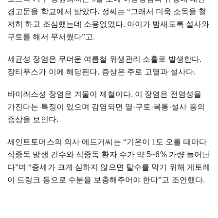
경고문을 학교에서 받았다. 정씨는
“그래서 더욱
소독을 철
저히 하고 조심했는데 소용없었다. 아이가 밤새도록 설사와
구토를 해서 무서웠다
”
고.
세균성 장염은 무더운 여름철 위생관리 소홀로 발생한다.
장티푸스가 이에 해당된다. 증상은 주로 고열과 설사다.
바이러스성 장염은
겨울이 제철이다. 이
장염은 전염성을
가진다는 특징이 있으며 감염되면 열
·
구토
·
복통
·
설사 등의
증상을 보인다.
세인트토머스의 의사 에드거씨는
“
기온이
1
도 오를 때마다
식중독 발생 건수와
식중독 환자 수가 약 5~6% 가량
늘어난
다
”
며
“
증세가 크게 심하지 않으면 탈수를 막기 위해 게토레
이 드링크 등으로 수분을 보충해주어야 한다
”
고 조언했다
.