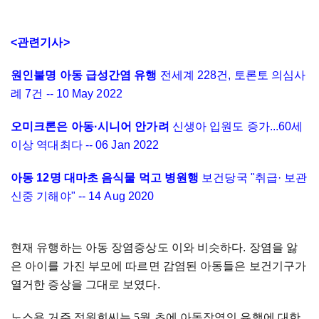
<관련기사>
원인불명 아동 급성간염 유행
전세계 228건, 토론토 의심사
례 7건 -- 10 May 2022
오미크론은 아동·시니어 안가려
신생아 입원도 증가...60세
이상 역대최다 -- 06 Jan 2022
아동 12명 대마초 음식물 먹고 병원행
보건당국 "취급· 보관
신중 기해야" -- 14 Aug 2020
현재 유행하는 아동 장염증상도 이와 비슷하다.
장염을 앓
은 아이를 가진 부모에 따르면 감염된 아동들은 보건기구가
열거한 증상을 그대로 보였다.
노스욕 거주 정원희씨는
5
월 초에 아동장염의 유행에 대한