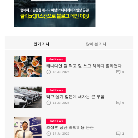
인기 기사
많이 본 기사
HotNews
캐나다인 덜 먹고 덜 쓰고 허리띠 졸라맨다
13 Jul 2026
0
HotNews
먹고 살기 힘든데 새차는 큰 부담
14 Jul 2026
0
HotNews
조성훈 장관 숙박비용 논란
14 Jul 2026
2