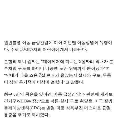
원인불명 아동 급성간염에 이어 이번엔 아동장염이 유행이
다
.
주로 10세까지의 어린이에게서 나타난다.
쏜힐의 제니 김씨는
“
데이케어에 다니는 3살짜리 막내가 분
수처럼 구토를 하더니 나중엔 노란 위액까지 쏟아냈다
”
며
“
막내가 나을 즈음 7살 큰애가 옮았는지 설사와 구토, 두통
이 심해 온가족에 비상이 걸렸다
”
고 말했다
.
최근
8
명의 목숨을 앗아간
'
아동 급성간염
'
과 관련해 세계보
건기구
WHO
는 증상으로 복통
·
설사
·
구토
·
황달을
,
미국 질병
통제예방센터
(CDC)
는 발열
·
피로
·
식욕부진
·
메스꺼움
·
관절
통증을 추가로 제시했다
.