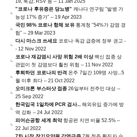
19, 독감, RSV 등 -- 11 Jan 2025
"코로나 후유증은 당뇨병"
캐나다 연구팀 "발병 가
능성 17% 증가" -- 19 Apr 2023
국민 98% 코로나 항체 보유
통계청 "54%가 감염 경
험" -- 29 Mar 2023
다시 마스크 쓰세요
코로나·독감 급증에 정부 권고 -
- 12 Nov 2022
코로나 재감염시 사망 위험 2배 이상
백신 접종 상
관없이 첫 감염보다 훨씬 위험 -- 11 Nov 2022
후퇴하던 코로나의 반격
온주 7일간 109명 사망...5
월 이후 최다 -- 21 Oct 2022
오미크론 부스터샷 접종
26일부터 전주민 대상 --
25 Sep 2022
한국입국 1일차에 PCR 검사...
해외유입 증가에 방
역 강화 -- 24 Jul 2022
피어슨공항 세계 최악
항공편 지연 비율 52.5% --
22 Jul 2022
7차 시작 장기요양원 감염급증
7월 첫주 확진자 수