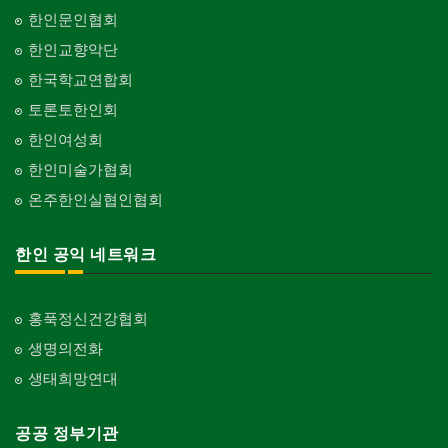
한인문인협회
한인교향악단
한국학교연합회
토론토한인회
한인여성회
한인미술가협회
온주한인실협인협회
한인 공익 네트워크
홍푹정신건강협회
생명의전화
생태희망연대
공공 정부기관