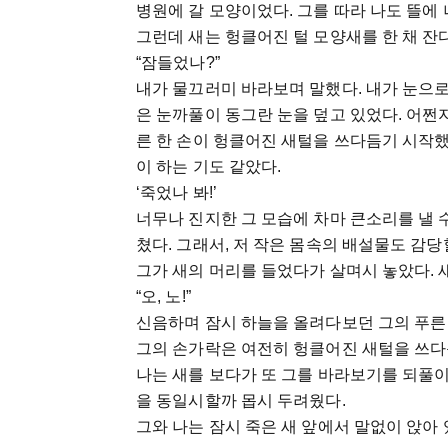
병원에 갈 모양이었다. 그를 따라 나도 뜰에 
그런데 새는 헝클어진 털 모양새를 한 채 잔
“잠들었나?”
내가 물끄러미 바라보며 말했다. 내가 눈으로
은 눈까풀이 동그란 눈을 덮고 있었다. 어쩐지
른 한 손이 헝클어진 새털을 쓰다듬기 시작했다
이 하는 기도 같았다.
‘죽었나 봐!’
너무나 진지한 그 모습에 차마 큰소리를 낼 
쳤다. 그래서, 저 작은 몸속의 배설물도 감
그가 새의 머리를 들었다가 살며시 놓았다. 새
“오, 노!”
신음하며 잠시 하늘을 올려다보던 그의 푸른
그의 손가락은 여전히 헝클어진 새털을 쓰다
나는 새를 보다가 또 그를 바라보기를 되풀이
을 동일시할까 몹시 두려웠다.
그와 나는 잠시 죽은 새 앞에서 말없이 앉아 