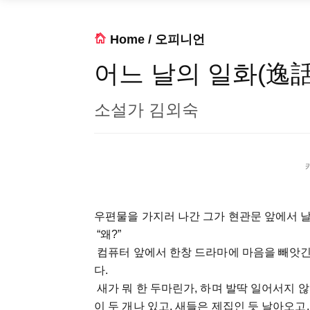
Home
/
오피니언
어느 날의 일화(逸話
소설가 김외숙
우편물을 가지러 나간 그가 현관문 앞에서 날 불
“왜?”
컴퓨터 앞에서 한창 드라마에 마음을 빼앗긴 
다.
새가 뭐 한 두마린가, 하며 발딱 일어서지 않
이 두 개나 있고, 새들은 제집인 듯 날아오고