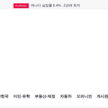
캐나다 실업률 6.4%...2년래 최저
HotNews
인기 치킨버거 리콜
HotNews
태국서 14세 중학생 총기난사...최소 8명 살해
HotNews
국세청 등 해킹 피해자 보상 청구 시작
HotNews
살사축제 총격 용의자 기소
HotNews
맨발로 누워있거나 냄새 풍기며 음식 먹고...
HotNews
미국 영주권 수속 한인, 공항서 체포돼
HotNews
다리는 아름답지만 미국 욕심 지나쳐
HotNews
CNE에 한국의 맛과 멋 스며든다
HotNews
간한국
이민·유학
부동산·재정
자동차
오피니언
게시