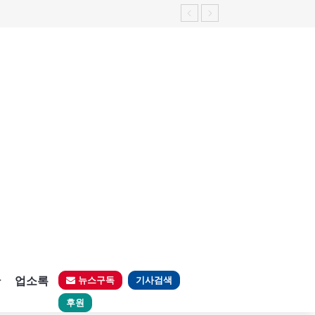
판
업소록
뉴스구독
기사검색
후원