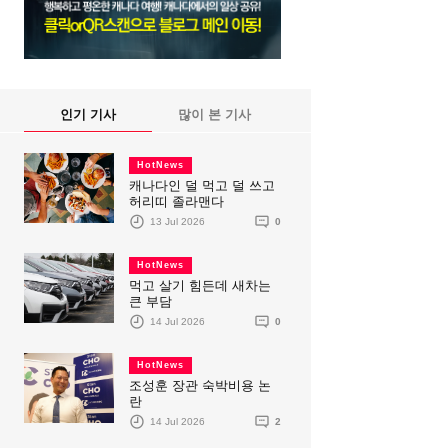
인기 기사
많이 본 기사
HotNews
캐나다인 덜 먹고 덜 쓰고
허리띠 졸라맨다
13 Jul 2026
0
HotNews
먹고 살기 힘든데 새차는
큰 부담
14 Jul 2026
0
HotNews
조성훈 장관 숙박비용 논
란
14 Jul 2026
2