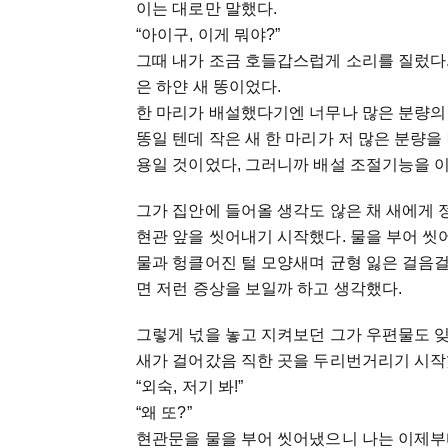
이는 대로만 말했다.
“아이구, 이게 뭐야?”
그때 내가 조금 호들갑스럽게 소리를 질렀다.
은 하얀 새 똥이었다.
한 마리가 배설했다기엔 너무나 많은 분량의 
똥일 텐데 작은 새 한 마리가 저 많은 분량
용일 것이었다, 그러니까 배설 조절기능을 이
그가 집안에 들어올 생각도 않은 채 새에게 
현관 앞을 씻어내기 시작했다. 물을 부어 씻
물과 헝클어진 털 모양새며 균형 잃은 걸음걸
면 저런 증상을 보일까 하고 생각했다.
그렇게 넋을 놓고 지켜보던 그가 우편물도 
새가 걸어갔음 직한 곳을 두리번거리기 시작
“외숙, 저기 봐!”
“왜 또?”
현관문을 물을 부어 씻어냈으니 나는 이제부