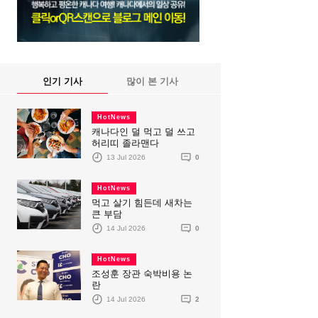
인기 기사
많이 본 기사
HotNews
캐나다인 덜 먹고 덜 쓰고
허리띠 졸라맨다
13 Jul 2026
0
HotNews
먹고 살기 힘든데 새차는
큰 부담
14 Jul 2026
0
HotNews
조성훈 장관 숙박비용 논
란
14 Jul 2026
2