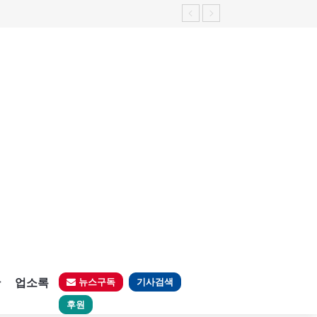
가능성 제기"
판
업소록
뉴스구독
기사검색
후원