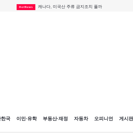
캐나다, 미국산 주류 금지조치 풀까
HotNews
"과도한 재산세 인상 억제"
HotNews
답 안 보이는 이란 전쟁
International
국세청 등 해킹 피해자 보상 청구 시작
HotNews
"美 정보기관, 독일 공항 폭발드론 러시아 소유 
International
성 접대하고, 유흥 주점서 공금 쓰고
HotNews
폭염에 다뉴브강 수위 낮아지자
International
구글과 메타가 발길 돌린 이유
Opinion
CNE에 한국의 맛과 멋 스며든다
HotNews
간한국
이민·유학
부동산·재정
자동차
오피니언
게시