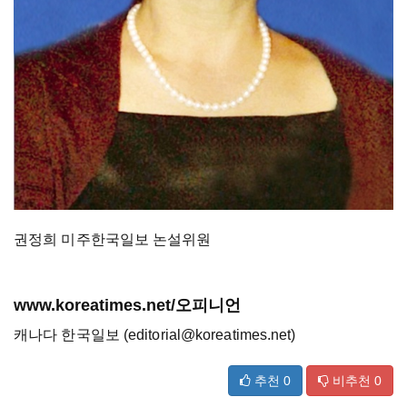
권정희 미주한국일보 논설위원
www.koreatimes.net/오피니언
캐나다 한국일보 (editorial@koreatimes.net)
추천
0
비추천
0