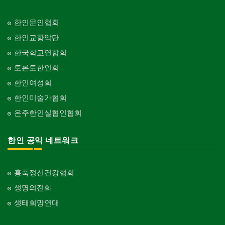
한인문인협회
한인교향악단
한국학교연합회
토론토한인회
한인여성회
한인미술가협회
온주한인실협인협회
한인 공익 네트워크
홍푹정신건강협회
생명의전화
생태희망연대