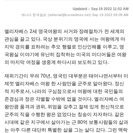
Updated -- Sep 19 2022 11:52 AM
캐나다 한국일보 (editorial@koreatimes.net)
Sep 19 2022 09:09 AM
엘리자베스 2세 영국여왕의 서거와 장례절차가 전 세계의
관심을 끌고 있다. 국상 분위기의 영국에 서는 여왕에게 마
지막 경의를 표하려는 추모 행렬로 인산인해를 이루고, 영
국왕실 이야기에 유난히 집착하는 미국의 미디어들은 여왕
의 마지막 여정을 생중계 하다시피 보도하고 있다.
재위기간이 무려 70년, 영국민 대부분은 태어나면서부터 이
제껏 엘리자베스 여왕 한 사람만을 군주로 알아왔다. 정신
적 지주로서, 나라의 구심점으로서 여왕에 대한 국민들의
존경심과 정은 각별할 수밖에 없을 것이다. 엘리자베스 여
왕만큼 품격과 권위, 위엄을 갖추고 절제 있게 헌신적으로
군주의 직을 수행한 왕은 없었다는 칭송이 자자하다. 같은
시대에 같은 지구에서 살아가는 근 80억 보통사람들의 삶과
는 아주 다른 대단히 특별한 삶을 그는 살다 갔다. 그런 맥락