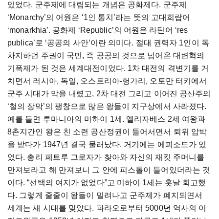
있었다. 군주제에 대립되는 개념은 공화제다. 군주제
‘Monarchy’의 어원은 ‘1인 통치’라는 뜻의 고대희랍어
‘monarkhia’. 공화제 ‘Republic’의 어원은 라틴어 ‘res
publica’로 ‘공공의 사안’이란 의미다. 절대 권력자 1인이 독
차지하던 주권이 국민, 즉 공공의 것으로 넘어온 대변혁의
기폭제가 된 것은 세계대전이었다. 1차 대전의 격변기를 거
치면서 러시아, 독일, 오스트리아-헝가리, 오토만 터키에서
군주 시대가 막을 내렸고, 2차 대전 그리고 이어진 공산주의
‘철의 장막’의 팽창으로 많은 왕들이 지구상에서 사라졌다.
예를 들면 루마니아의 미하이 1세. 엘리자베스 2세 여왕과
8촌지간인 왕은 친 소련 공산정권이 들어서면서 퇴위 압박
을 받다가 1947년 결국 물러났다. 거기에는 에피소드가 있
었다. 총리 페트루 그로자가 찾아와 자신의 재킷 주머니를
만져보라고 해 만져보니 그 안에 피스톨이 들어있더라는 것
이다. “선택의 여지가 없었다”고 미하이 1세는 훗날 회고했
다. 그렇게 줄줄이 왕들이 밀려나고 군주제가 폐지되면서
세계는 새 시대를 맞았다. 파라오로부터 5000년 역사의 이