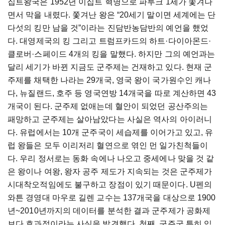
집트왕국은 1952년 이집트 혁명으로 파루크 1세가 쫓겨나
면서 막을 내렸다. 쫓겨난 왕은 “20세기 말이면 세계에는 단
다섯의 킹만 남을 것”이라는 진담반농담반의 예언을 했었
다. 대영제국의 킹 그리고 트럼프카드의 하트·다이아몬드·
클로버·스페이드 4개의 킹을 말했다. 하지만 그의 예언과는
달리 세기가 바뀐 지금도 군주제는 건재하고 있다. 현재 군
주제를 채택한 나라는 29개국, 영국 왕이 국가원수인 캐나
다, 뉴질랜드, 호주 등 영국연방 14개국을 따로 계산하면 43
개국이 된다. 군주제 없애는데 혈안이 되었던 공산주의는
패망하고 군주제는 살아남았다는 사실은 역사의 아이러니
다. 유럽에서는 10개 군주국이 세습제를 이어가고 있고, 유
럽 왕들은 모두 이리저리 혈연으로 엮인 먼 일가친척들이
다. 우리 정서로는 동화 속에나 나오고 중세에나 맞을 것 같
은 왕이나 여왕, 왕자 공주 제도가 지속되는 것은 군주제가
시대착오적임에도 불구하고 장점이 있기 때문이다. U펜의
와튼 경영대 마우로 길렌 교수는 137개국을 대상으로 1900
년~2010년까지의 데이터를 분석한 결과 군주제가 공화제
보다 효과적이라는 사실을 발견했다. 첫째, 군주국 특히 입