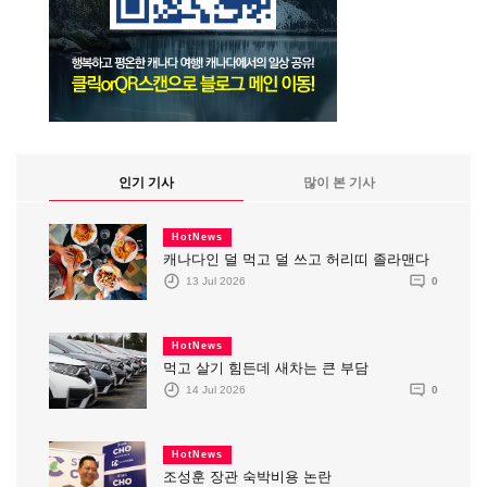
인기 기사
많이 본 기사
HotNews
캐나다인 덜 먹고 덜 쓰고 허리띠 졸라맨다
13 Jul 2026
0
HotNews
먹고 살기 힘든데 새차는 큰 부담
14 Jul 2026
0
HotNews
조성훈 장관 숙박비용 논란