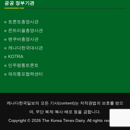
공공 정부기관
토론토총영사관
몬트리올총영사관
벤쿠버총영사관
캐나다한국대사관
KOTRA
민주평통토론토
재외통포협력센터
캐나다한국일보의 모든 기사(content)는 저작권법의 보호를 받으
며, 무단 복제·복사·배포 등을 금합니다.
Copyright © 2026 The Korea Times Dairy. All rights reserved.