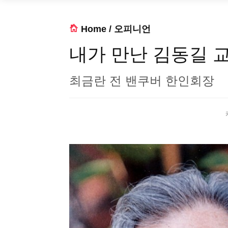
Home
/
오피니언
내가 만난 김동길 
최금란 전 밴쿠버 한인회장