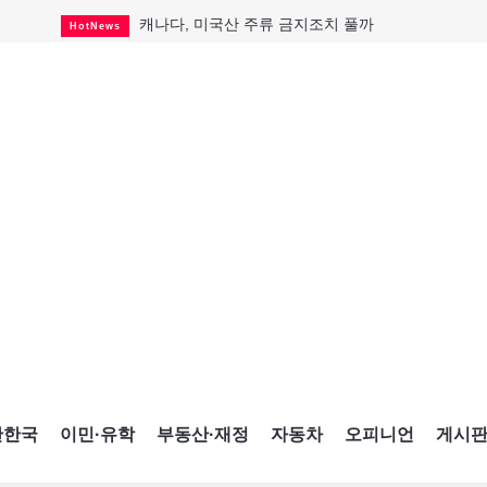
캐나다, 미국산 주류 금지조치 풀까
HotNews
제주 전국체전 10월16일 개막
CultureSports
퇴역 군용기, 산불 진화에 투입
HotNews
국세청 등 해킹 피해자 보상 청구 시작
HotNews
살사축제 총격 용의자 기소
HotNews
아동병원 직원 성범죄 혐의로 기소
HotNews
미국 영주권 수속 한인, 공항서 체포돼
HotNews
K-컬처 크루즈 타고 토론토 달군다
CultureSports
CNE에 한국의 맛과 멋 스며든다
HotNews
간한국
이민·유학
부동산·재정
자동차
오피니언
게시