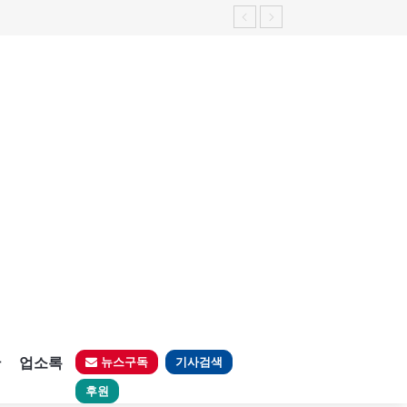
판
업소록
뉴스구독
기사검색
후원