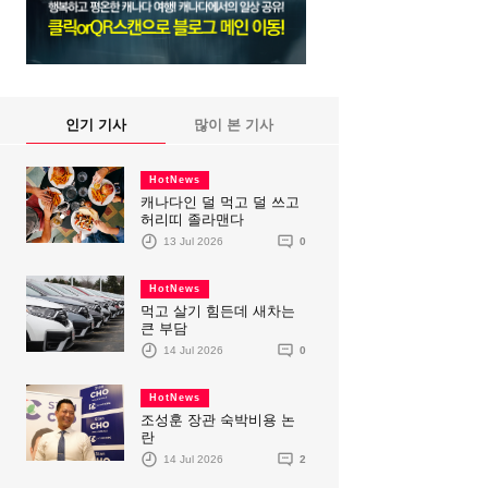
인기 기사
많이 본 기사
HotNews
캐나다인 덜 먹고 덜 쓰고
허리띠 졸라맨다
13 Jul 2026
0
HotNews
먹고 살기 힘든데 새차는
큰 부담
14 Jul 2026
0
HotNews
조성훈 장관 숙박비용 논
란
14 Jul 2026
2