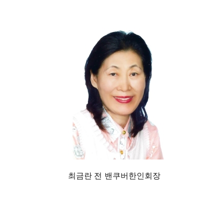
최금란 전 밴쿠버한인회장