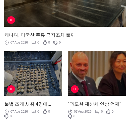
H
캐나다, 미국산 주류 금지조치 풀까
07 Aug 2026
0
0
0
H
H
"과도한 재산세 인상 억제"
불법 조개 채취 4명에...
07 Aug 2026
0
0
07 Aug 2026
0
0
0
0