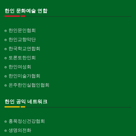
한인 문화예술 연합
한인문인협회
한인교향악단
한국학교연합회
토론토한인회
한인여성회
한인미술가협회
온주한인실협인협회
한인 공익 네트워크
홍푹정신건강협회
생명의전화