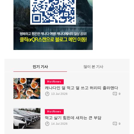
인기 기사
많이 본 기사
HotNews
캐나다인 덜 먹고 덜 쓰고 허리띠 졸라맨다
13 Jul 2026
0
HotNews
먹고 살기 힘든데 새차는 큰 부담
14 Jul 2026
0