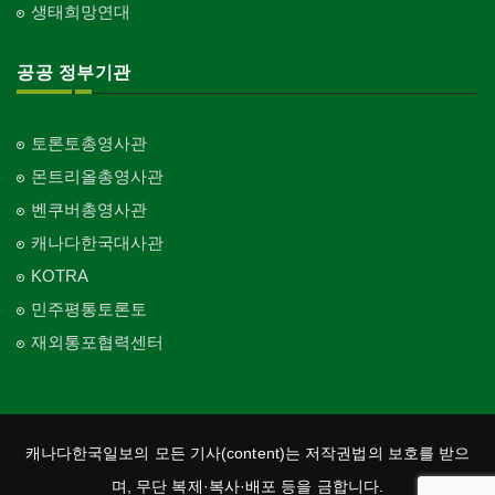
생태희망연대
공공 정부기관
토론토총영사관
몬트리올총영사관
벤쿠버총영사관
캐나다한국대사관
KOTRA
민주평통토론토
재외통포협력센터
캐나다한국일보의 모든 기사(content)는 저작권법의 보호를 받으
며, 무단 복제·복사·배포 등을 금합니다.