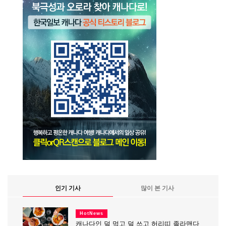
인기 기사
많이 본 기사
HotNews
캐나다인 덜 먹고 덜 쓰고 허리띠 졸라맨다