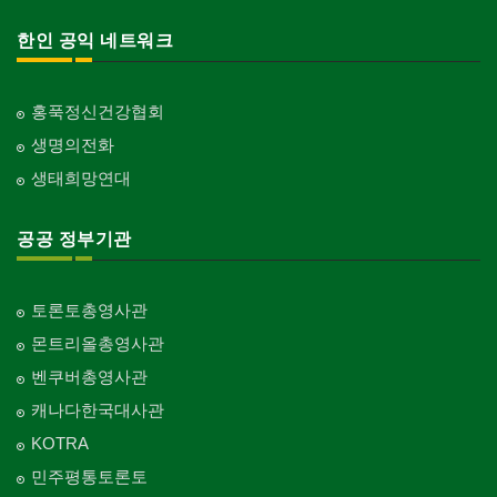
한인 공익 네트워크
홍푹정신건강협회
생명의전화
생태희망연대
공공 정부기관
토론토총영사관
몬트리올총영사관
벤쿠버총영사관
캐나다한국대사관
KOTRA
민주평통토론토