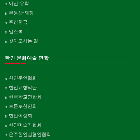
이민·유학
부동산·재정
주간한국
업소록
찾아오시는 길
한인 문화예술 연합
한인문인협회
한인교향악단
한국학교연합회
토론토한인회
한인여성회
한인미술가협회
온주한인실협인협회