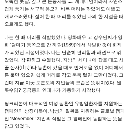
오똑한 콧날, 깊고 큰 눈동자들...... 캐네디언이라서 자연스
럽게 풍기는 서구적 용모가 비록 머리는 깎았어도 예쁘고
애교스러웠다. 젊어 한 때 머리를 깎았던 나의 한 시절을 떠
오르게도 했다.
나는 한 때 머리를 삭발했었다. 영화배우 고 강수연씨가 영
화 ‘달마가 동쪽으로 간 까닭(1989)’에서 삭발한 것이 화제
가 되었던 시절이었다. 나는 단순히 편리함과 패션으로 깎
았었다. 참 편하고 수월했다. 지방의 세미나에 갔을 때도 시
골 산사(山寺)나 농촌에 갔을 때도 번거로움 없이 어디에서
든 물만 있으면 쉽게 머리를 감고 툭툭 털면 그만이었다. 그
런데 지금 이곳 토론토의 지인들의 모습은 뜻밖이었다. 웬
콧수염? 궁금증의 안테나가 가동하기 시작했다.
핑크리본이 대표적인 여성 질환인 유방암환자를 지원하는
캠페인의 상징이듯이, 남성의 질환을 지원하는 글로벌 캠페
인 ‘Movember!’ 지인의 삭발은 그 캠페인에 동참하는 뜻을
담고 있었다.