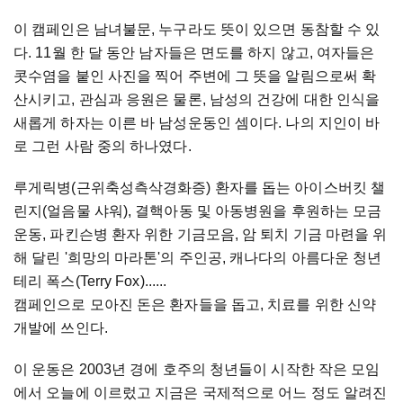
이 캠페인은 남녀불문, 누구라도 뜻이 있으면 동참할 수 있
다. 11월 한 달 동안 남자들은 면도를 하지 않고, 여자들은
콧수염을 붙인 사진을 찍어 주변에 그 뜻을 알림으로써 확
산시키고, 관심과 응원은 물론, 남성의 건강에 대한 인식을
새롭게 하자는 이른 바 남성운동인 셈이다. 나의 지인이 바
로 그런 사람 중의 하나였다.
루게릭병(근위축성측삭경화증) 환자를 돕는 아이스버킷 챌
린지(얼음물 샤워), 결핵아동 및 아동병원을 후원하는 모금
운동, 파킨슨병 환자 위한 기금모음, 암 퇴치 기금 마련을 위
해 달린 '희망의 마라톤'의 주인공, 캐나다의 아름다운 청년
테리 폭스(Terry Fox)......
캠페인으로 모아진 돈은 환자들을 돕고, 치료를 위한 신약
개발에 쓰인다.
이 운동은 2003년 경에 호주의 청년들이 시작한 작은 모임
에서 오늘에 이르렀고 지금은 국제적으로 어느 정도 알려진