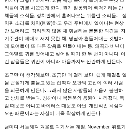
언제나 그렇긴 하지만, 요즘 세상 쪽에서 들려오는 온갖 소
리들이 귀를 시끄럽게 한다. 뭔가 잘못되어 삐걱거리는 단
체들의 소식들, 정치판에서 흘러나오는 뒤틀린 소리들... 정
치판 소리를 차치(且置)하고 우리 주변에서 일어나는 현상
만 보더라도, 정리되지 않은 채 휘날리는 분분한 의견들, 자
기주관이 제대로 서지 못한 채, 덩달아 흔들어대는 깃발아
래 모여들어 또 다른 잡음을 만들어내는 등, 왜곡과 비난이
그야말로 귀를 씻어내고 싶어질 때가 한 두 번이 아니다. 이
런 잡음들은 귀만이 아니라 마음까지도 산란하게 만든다.
조금만 더 생각해보면, 조금만 더 멀리 보면, 쉽게 해결될 일
을 끈질기게 붙들고 있는 집착과 오판의 고집이 여러 사람
을 피곤하게 만든다. 그래서 많은 사람들의 마음이 불편하
고 상처를 받는다. 칭찬이나 북돋움의 응원이 사라졌다. 독
감 때문도 아니고 바이러스 때문도 아닌, 개인적인 욕심과
오판 때문이라는 사실이 더욱 착잡하게 만든다.
날마다 서늘해져 겨울로 다가서는 계절, November, 위로가