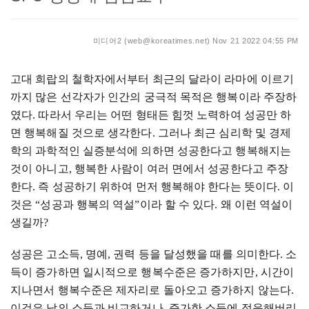
미디어2 (web@koreatimes.net)
Nov 21 2022 04:55 PM
고대 희랍의 철학자에서부터 최근의 달라이 라마에 이르기
까지 많은 선각자가 인간의 궁극적 목적은 행복이라 주장하
였다
.
따라서 우리는 어떤 형태든 힘껏 노력하여 성공만 하
면 행복해질 것으로 생각한다
.
그러나 최근 심리학 및 경제
학의 과학적인 실증분석에 의하면 성공한다고 행복해지는
것이 아니고
,
행복한 사람이 여러 면에서 성공한다고 주장
한다
.
즉 성공하기 위하여 먼저 행복해야 한다는 뜻이다
.
이
것은
“
성공과 행복의 역설
”
이라 할 수 있다
.
왜 이런 역설이
생길까
?
성공은 고소득
,
명예
,
권력 등을 달성했을 때를 의미한다
.
소
득이 증가하면 일시적으로 행복수준은 증가하지만
,
시간이
지나면서 행복수준은 제자리로 돌아오고 증가하지 않는다
.
이것은 남의 소득과 비교하거나
,
증가한 소득에 적응해버리