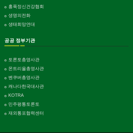
홍푹정신건강협회
생명의전화
생태희망연대
공공 정부기관
토론토총영사관
몬트리올총영사관
벤쿠버총영사관
캐나다한국대사관
KOTRA
민주평통토론토
재외통포협력센터