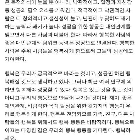
은 목적의식이 높을 뿐 아니라
,
낙관적이고
,
열정과 자신감
등 성공의 필요 요소를 키워간다
.
적극적이고 낙관적인 사
람은 더 창의적이고 생산성이 높고
,
난관에 부딪혀도 재기
하는 능력과 패기가 높다
.
성공을 위한 행동은 대인관계를
맺으면서 다른 사람과 더불어 한다
.
따라서 행복한 사람의
좋은 대인관계와 팀워크 능력은 성공으로 연결된다
.
행복한
사람은 주위 사람들을 행복하게 함으로써 그들의 성공에도
기여한다
.
행복은 우리가 궁극적으로 바라는 것이고
,
성공만 하면 행
복해질 것으로 생각하고 있다
.
그러나 최근 여러 연구에 의
하면 행복해야 성공할 수 있다
.
행복은 있는 것을 찾는 것이
아니고 우리의 행동으로 만들어 나가는 것이다
.
재미
,
좋은
대인관계
,
바람직한 목적 달성을 위한 갖가지의 행동이 우
리를 행복하게 한다
.
행복은 전염되므로 가족
,
친구
,
다른 사
람들의 행복을 위해서도 행복 행동은 바람직하다
.
행복으로
이끄는 다양한 길은 우리의 행복 행동을 기다린다
.
행복하
세요.