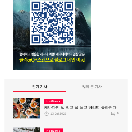
인기 기사
많이 본 기사
HotNews
캐나다인 덜 먹고 덜 쓰고 허리띠 졸라맨다
13 Jul 2026
0
HotNews