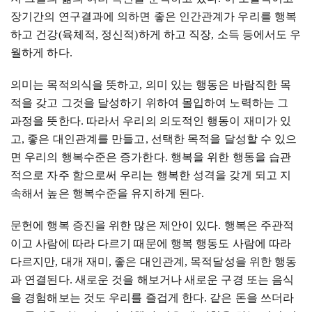
장기간의 연구결과에 의하면 좋은 인간관계가 우리를 행복
하고 건강
(
육체적
,
정신적
)
하게 하고 직장
,
소득 등에서도 우
월하게 하다
.
의미는 목적의식을 뜻하고
,
의미 있는 행동은 바람직한 목
적을 갖고 그것을 달성하기 위하여 몰입하여 노력하는 그
과정을 뜻한다
.
따라서 우리의 의도적인 행동이 재미가 있
고
,
좋은 대인관계를 만들고
,
선택한 목적을 달성할 수 있으
면 우리의 행복수준은 증가한다
.
행복을 위한 행동을 습관
적으로 자주 함으로써 우리는 행복한 성격을 갖게 되고 지
속해서 높은 행복수준을 유지하게 된다
.
문헌에 행복 증진을 위한 많은 제안이 있다
.
행복은 주관적
이고 사람에 따라 다르기 때문에 행복 행동도 사람에 따라
다르지만
,
대개 재미
,
좋은 대인관계
,
목적달성을 위한 행동
과 연결된다
.
새로운 것을 해보거나 새로운 구경 또는 음식
을 경험해보는 것도 우리를 즐겁게 한다
.
같은 돈을 쓰더라