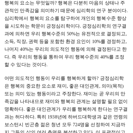
행복의 요소는 무엇일까
?
행복은 다분히 마음의 상태나 주
관적인 만족감을 의미하기 때문에 심리학의 연구 분야이다
.
심리학에서 행복의 요소를 탐구하여 개인의 행복수준 향상
을 시도하는 학문이 긍정심리학이다
.
긍정심리학의 연구결
과에 의하면 우리 행복수준의
50%
는 유전적으로 결정되고
,
소득
,
직장
,
권력 등을 포함한 환경 요인이
10%
를 경정하고
,
나머지
40%
는 우리의 의도적인 행동에 의해 결정된다고 한
다
.
즉 우리의 행동을 통하여 우리 행복수준의
40%
를 조정
할 수 있다는 것이다
.
어떤 의도적인 행동이 우리를 행복하게 할까
?
긍정심리학
은 행복의 중요한 요소로 재미
,
좋은 대인관계
,
의미
(
목적
)
또는 의미 있는 행동이라고 주장한다
.
재미는 곧 우리의 만
족감을 나타내므로 재미와 행복의 관계는 설명할 필요 없이
명확하다
.
좋은 대인관계가 우리를 행복하게 한다는 연구결
과는 허다하다
.
특히
1938
년에 하버드대학생과 같은 연령의
보스턴시 빈곤층 젊은 청년 모두
724
명을 선정하여 지금까
지 그들의 삶의 여러 측면을 분석하고 있다
.
이 포괄적이고