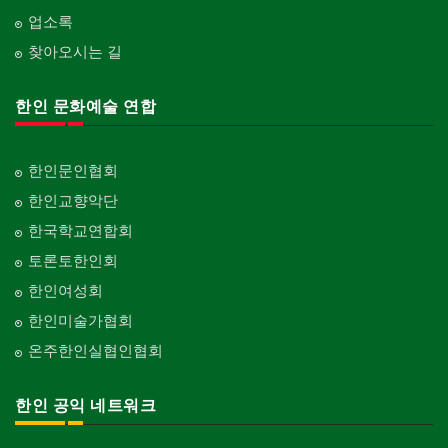
업소록
찾아오시는 길
한인 문화예술 연합
한인문인협회
한인교향악단
한국학교연합회
토론토한인회
한인여성회
한인미술가협회
온주한인실협인협회
한인 공익 네트워크