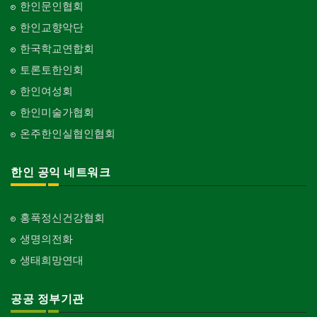
한인문인협회
한인교향악단
한국학교연합회
토론토한인회
한인여성회
한인미술가협회
온주한인실협인협회
한인 공익 네트워크
홍푹정신건강협회
생명의전화
생태희망연대
공공 정부기관