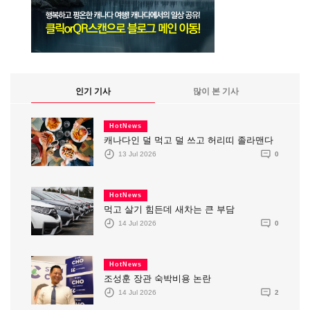
인기 기사
많이 본 기사
HotNews
캐나다인 덜 먹고 덜 쓰고 허리띠 졸라맨다
13 Jul 2026
0
HotNews
먹고 살기 힘든데 새차는 큰 부담
14 Jul 2026
0
HotNews
조성훈 장관 숙박비용 논란
14 Jul 2026
2