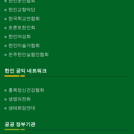
한인문인협회
한인교향악단
한국학교연합회
토론토한인회
한인여성회
한인미술가협회
온주한인실협인협회
한인 공익 네트워크
홍푹정신건강협회
생명의전화
생태희망연대
공공 정부기관