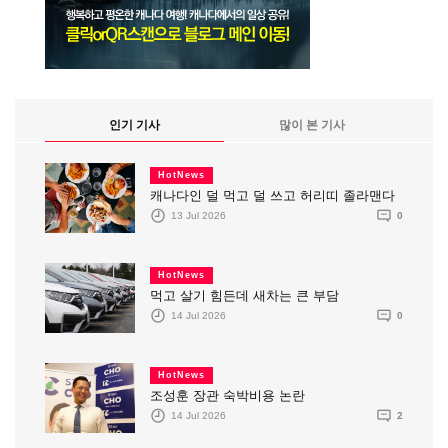
인기 기사
많이 본 기사
HotNews
캐나다인 덜 먹고 덜 쓰고 허리띠 졸라맨다
13 Jul 2026
0
HotNews
먹고 살기 힘든데 새차는 큰 부담
14 Jul 2026
0
HotNews
조성훈 장관 숙박비용 논란
14 Jul 2026
2