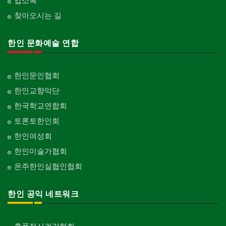
업소록
찾아오시는 길
한인 문화예술 연합
한인문인협회
한인교향악단
한국학교연합회
토론토한인회
한인여성회
한인미술가협회
온주한인실협인협회
한인 공익 네트워크