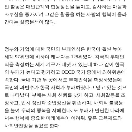
인 활동은 대인관계와 협동정신을 높이고
,
감사하는 마음과
자부심을 증가시켜 그같은 활동을 하는 사람의 행복이 올라
간다는 실증분석이 많다
.
정부와 기업에 대한 국민의 부패인식은 한국이 훨씬 높아
세계
97
위인데 비하여 캐나다는
128
위였다
.
각국의 부패인
식을 측정하는 세계 기구가 네댓 개 있는데 하나 같이 한국
의 부패가 높다고 평가하고
OECD
국가 중에서 최하위층에
속한다
.
국내 기관 두 곳에서도 부패인식을 측정하였는데
국민의 과반수가 한국 사회가 부패하였다고 믿고 있는 것으
로 나타났다
.
부패는 사회 신뢰를 낮게 하고
,
사회갈등을 조
장하고
,
법치 정신과 준법정신을 훼손하며
,
사회적 불평등
을 높여 우리의 행복을 저해한다
.
또 부패가 만연한 나라에
서는 행복에 중요한 미래예측이 어려워
,
좋은 교육제도와
사회안전망을 필요로 한다
.