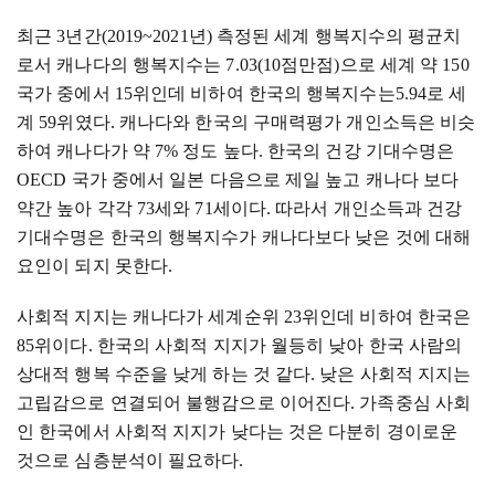
최근
3
년간
(2019~2021
년
)
측정된 세계 행복지수의 평균치
로서 캐나다의 행복지수는
7.03(10
점만점
)
으로 세계 약
150
국가 중에서
15
위인데 비하여 한국의 행복지수는
5.94
로 세
계
59
위였다
.
캐나다와 한국의 구매력평가 개인소득은 비슷
하여 캐나다가 약
7%
정도 높다
.
한국의 건강 기대수명은
OECD
국가 중에서 일본 다음으로 제일 높고 캐나다 보다
약간 높아 각각
73
세와
71
세이다
.
따라서 개인소득과 건강
기대수명은 한국의 행복지수가 캐나다보다 낮은 것에 대해
요인이 되지 못한다
.
사회적 지지는 캐나다가 세계순위
23
위인데 비하여 한국은
85
위이다
.
한국의 사회적 지지가 월등히 낮아 한국 사람의
상대적 행복 수준을 낮게 하는 것 같다
.
낮은 사회적 지지는
고립감으로 연결되어 불행감으로 이어진다
.
가족중심 사회
인 한국에서 사회적 지지가 낮다는 것은 다분히 경이로운
것으로 심층분석이 필요하다
.