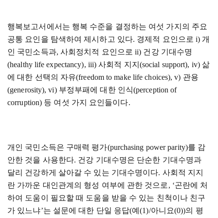
행복보고서에서는 행복 수준을 결정하는 여섯 가지의 주요
공통 요인을 탐색하여 제시하고 있다
.
경제적 요인으로
i)
개
인 국민소득과
,
사회정치적 요인으로
ii)
건강 기대수명
(healthy life expectancy), iii)
사회적 지지
(social support), iv)
삶
에 대한 선택의 자유
(freedom to make life choices), v)
관용
(generosity), vi)
부정부패에 대한 인식
(perception of
corruption)
등 여섯 가지 요인들이다
.
개인 국민소득은 구매력 평가
(purchasing power parity)
를 감
안한 것을 사용한다
.
건강 기대수명은 단순한 기대수명과
달리 건강하게 살아갈 수 있는 기대수명이다
.
사회적 지지
란 가까운 대인관계의 형성 여부에 관한 것으로
, ‘
곤란에 처
하여 도움이 필요할 때 도움을 받을 수 있는 친척이나 친구
가 있느냐
’
는 설문에 대한 단일 응답
(
예
(1)/
아니요
(0))
의 평