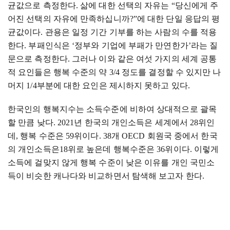
균값으로 측정한다
.
삶에 대한 선택의 자유는
“
당신에게 주
어진 선택의 자유에 만족하십니까
?”
에 대한 단일 응답의 평
균값이다
.
관용은 일정 기간 기부를 하는 사람의 수를 적용
한다
.
부패인식은
‘
정부와 기업에 부패가 만연한가
’
라는 질
문으로 측정한다
.
그러나 이와 같은 여섯 가지의 세계 공통
적 요인들은 행복 수준의 약
3/4
정도를 결정할 수 있지만 나
머지
1/4
부분에 대한 요인은 제시하지 못하고 있다
.
한국인의 행복지수는 소득수준에 비하여 상대적으로 괄목
할 만큼 낮다
. 2021
년 한국의 개인소득은 세계에서
28
위인
데
,
행복 수준은
59
위이다
. 38
개
OECD
회원국 중에서 한국
의 개인소득은
18
위로 높은데 행복수준은
36
위이다
.
이렇게
소득에 걸맞지 않게 행복 수준이 낮은 이유를 개인 국민소
득이 비슷한 캐나다와 비교하면서 탐색해 보고자 한다
.