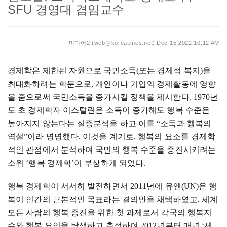
SFU 경영대 겸임교수
미디어2 (web@koreatimes.net)
Dec 15 2022 10:12 AM
경제학은 제한된 자원으로 국민소득
(
또는 경제적 복지
)
을
최대화하려는 학문으로
,
개인이나 기업의 경제활동에 영향
을 줌으로써 국민소득을 증가시킬 정책을 제시한다
. 1970
년
도 초 경제학자 이스털린은 소득이 증가해도 행복 수준은
높아지지 않는다는 실증분석을 하고 이를
“
소득과 행복의
역설
”
이라 명명했다
.
이것을 계기로
,
행복의 요소를 경제학
적인 관점에서 분석하여 국민의 행복 수준을 증진시키려는
소위
‘
행복 경제학
’
이 부상하게 되었다
.
행복 경제학이 서서히 발전하면서
2011
년에 유엔
(UN)
은 행
복이 인간의 근본적인 목표라는 결의안을 채택하였고
,
세계
모든 사람의 행복 증진을 위한 첫 과제로서 각국의 행복지
수와 행복 요인을 탐색하고 측정하여
2012
년부터 매년
‘
세