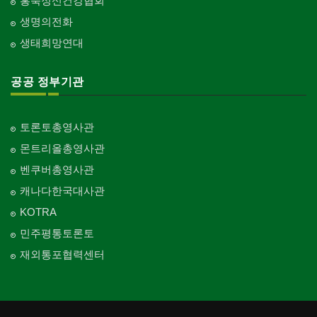
홍푹정신건강협회
생명의전화
생태희망연대
공공 정부기관
토론토총영사관
몬트리올총영사관
벤쿠버총영사관
캐나다한국대사관
KOTRA
민주평통토론토
재외통포협력센터