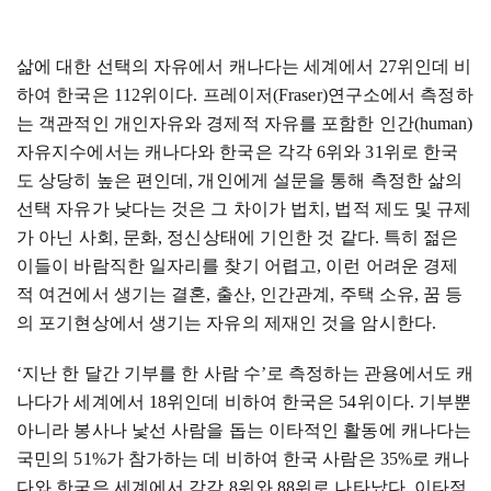
삶에 대한 선택의 자유에서 캐나다는 세계에서
27
위인데 비
하여 한국은
112
위이다
.
프레이저
(Fraser)
연구소에서 측정하
는 객관적인 개인자유와 경제적 자유를 포함한 인간
(human)
자유지수에서는 캐나다와 한국은 각각
6
위와
31
위로 한국
도 상당히 높은 편인데
,
개인에게 설문을 통해 측정한 삶의
선택 자유가 낮다는 것은 그 차이가 법치
,
법적 제도 및 규제
가 아닌 사회
,
문화
,
정신상태에 기인한 것 같다
.
특히 젊은
이들이 바람직한 일자리를 찾기 어렵고
,
이런 어려운 경제
적 여건에서 생기는 결혼
,
출산
,
인간관계
,
주택 소유
,
꿈 등
의 포기현상에서 생기는 자유의 제재인 것을 암시한다
.
‘
지난 한 달간 기부를 한 사람 수
’
로 측정하는 관용에서도 캐
나다가 세계에서
18
위인데 비하여 한국은
54
위이다
.
기부뿐
아니라 봉사나 낯선 사람을 돕는 이타적인 활동에 캐나다는
국민의
51%
가 참가하는 데 비하여 한국 사람은
35%
로 캐나
다와 한국은 세계에서 각각
8
위와
88
위로 나타났다
.
이타적