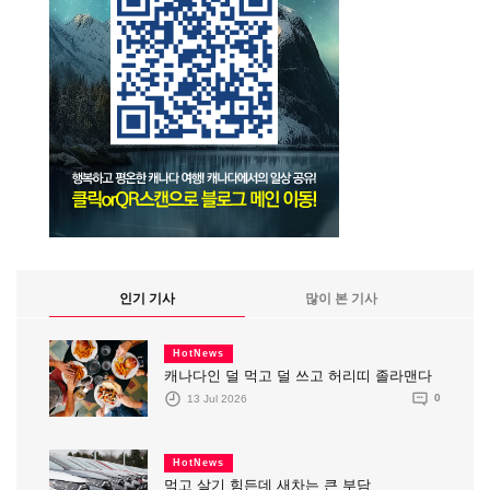
인기 기사
많이 본 기사
HotNews
캐나다인 덜 먹고 덜 쓰고 허리띠 졸라맨다
13 Jul 2026
0
HotNews
먹고 살기 힘든데 새차는 큰 부담