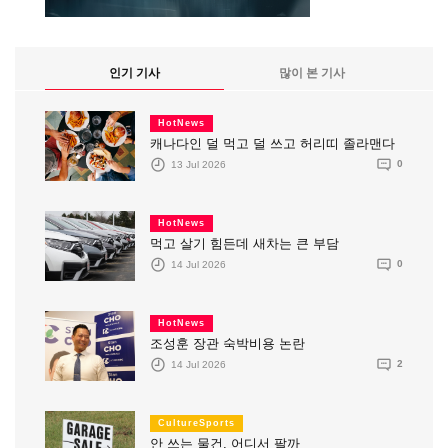
인기 기사
많이 본 기사
HotNews
캐나다인 덜 먹고 덜 쓰고 허리띠 졸라맨다
13 Jul 2026
0
HotNews
먹고 살기 힘든데 새차는 큰 부담
14 Jul 2026
0
HotNews
조성훈 장관 숙박비용 논란
14 Jul 2026
2
CultureSports
안 쓰는 물건, 어디서 팔까