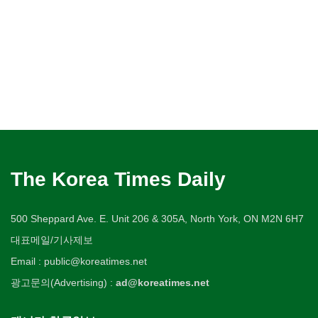
The Korea Times Daily
500 Sheppard Ave. E. Unit 206 & 305A, North York, ON M2N 6H7
대표메일/기사제보
Email : public@koreatimes.net
광고문의(Advertising) :
ad@koreatimes.net