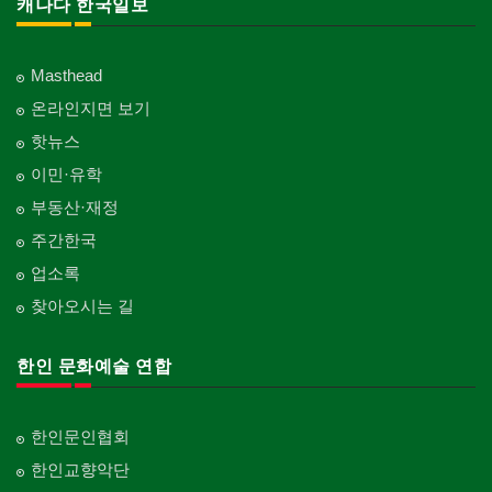
캐나다 한국일보
Masthead
온라인지면 보기
핫뉴스
이민·유학
부동산·재정
주간한국
업소록
찾아오시는 길
한인 문화예술 연합
한인문인협회
한인교향악단