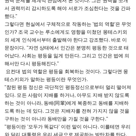
권력 문제를 체계적 관점에서 본 것이다. 그는 권력을 쪼개
서 권력끼리 감시하도록 해야 서로가 조심한다는 것을 간파
했다."
그렇다면 현실에서 구체적으로 작동하는 '법의 역할'은 무엇
인가? 조국 교수는 루소에게도 영향을 미쳤던 몽테스키외
의 세계 인식에서부터 출발해야 한다고 강조했다. 바로 이
문장이다. "자연 상태에서 인간은 분명히 평등한 것으로 태
어났다. 사회는 평등을 잃게 만든다. 그리고 인간은 법에 의
해서만 다시 평등해진다."
요컨대 법의 역할은 평등을 회복하는 것이다. 그렇다면 몽
테스키외가 말하는 평등이란 무엇인가.
"참된 평등 정신은 극단적인 평등정신으로부터 멀리 떨어져
있다. 모든 사람이 지배를 하거나, 아무도 지배 받지 않도록
하는 것이 아니라, 동배(同輩)에게 복종하고 동배를 지배하
도록 하는 데 있다. 그것은 지배자를 전혀 가지지 않을 것을
구하는 것이 아니라 동배만을 가질 것을 구한다."
"평등이란 '모두가 똑같다' 이런 말이 아니다. 이를테면 우리
와 달리 대통령은 우리 세금으로 제공하는 방탄차를 탄다.