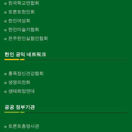
한국학교연합회
토론토한인회
한인여성회
한인미술가협회
온주한인실협인협회
한인 공익 네트워크
홍푹정신건강협회
생명의전화
생태희망연대
공공 정부기관
토론토총영사관